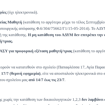
αφίες
(όχι ηλεκτρονικά).
γείας Μαθητή
(κατάθεση το αργότερο μέχρι το τέλος Σεπτεμβρίο
ς υπουργικής απόφασης Φ.6/304/75662/Γ1/15-05-2014). Το ΑΔΥΜ
ή της κατάθεσης.
Η μη κατάθεση του ΑΔΥΜ δεν επιτρέπει την
/τριας.
ΑΣΥ για προφορική εξέταση μαθητή/τριας
(κατάθεση το αργότ
πορούν να κατατεθούν στο σχολείο (Παπαφλέσσα 17, Αγία Παρα
ς
17/7 (θερινή εφημερία)
, είτε να αποσταλούν ηλεκτρονικά στο
 του σχολείου μας
από 14/7 έως τις 23/7
.
ς χωρίς την κατάθεση των δικαιολογητικών 1,2,3
δεν λαμβάνει