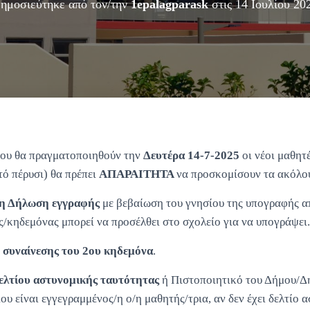
ημοσιεύτηκε από τον/την
1epalagparask
στις
14 Ιουλίου 20
που θα πραγματοποιηθούν την
Δευτέρα 14-7-2025
οι νέοι μαθητ
τό πέρυσι) θα πρέπει
ΑΠΑΡΑΙΤΗΤΑ
να προσκομίσουν τα ακόλο
νη Δήλωση εγγραφής
με βεβαίωση του γνησίου της υπογραφής α
/κηδεμόνας μπορεί να προσέλθει στο σχολείο για να υπογράψει.
 συναίνεσης του 2ου κηδεμόνα
.
ελτίου αστυνομικής ταυτότητας
ή Πιστοποιητικό του Δήμου/Δ
υ είναι εγγεγραμμένος/η ο/η μαθητής/τρια, αν δεν έχει δελτίο 