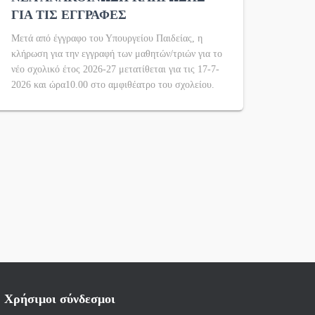
ΓΙΑ ΤΙΣ ΕΓΓΡΑΦΕΣ
Μετά από έγγραφο του Υπουργείου Παιδείας, η
κλήρωση για την εγγραφή των μαθητών/τριών για το
νέο σχολικό έτος 2026-27 μετατίθεται για τις 17-7-
2026 και ώρα10.00 στο αμφιθέατρο του σχολείου.
Χρήσιμοι σύνδεσμοι