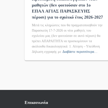
μαθητών (δεν φοιτούσαν στο 1ο
ΕΠΑΛ ΑΓΙΑΣ ΠΑΡΑΣΚΕΥΗΣ
πέρυσι) για το σχολικό έτος 2026-2027
Μετά τις κληρώσεις που θα πραγματοποιηθούν την
Παρασκεύη 17-7-2026 οι νέοι μαθητές του
σχολείου μας (δεν φοιτούσαν σε αυτό πέρυσι) θα
πρέπει ΑΠΑΡΑΙΤΗΤΑ να προσκομίσουν τα
ακόλουθα δικαιολογητικά: 1. Αίτηση – Υπεύθυνη
Δήλωση εγγραφής με
Διαβάστε περισσότερα…
Επικοινωνία