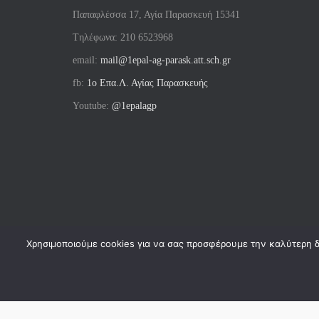
Παπαφλέσσα 17, Αγία Παρασκευή 15341
Tηλέφωνα: 210 6523968
email:
mail@1epal-ag-parask.att.sch.gr
fb:
1ο Επα.Λ. Αγίας Παρασκευής
Youtube:
@1epalagp
Χρησιμοποιούμε cookies για να σας προσφέρουμε την καλύτερη δυ