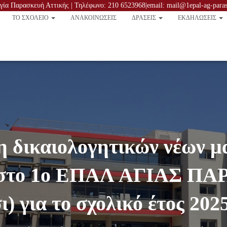
ία Παρασκευή Αττικής | Τηλέφωνο: 210 6523968|email: mail@1epal-ag-parask
TO ΣΧΟΛΕΙΟ
ΑΝΑΚΟΙΝΏΣΕΙΣ
ΔΡΑΣΕΙΣ
ΕΚΔΗΛΩΣΕΙΣ
 δικαιολογητικών νέων μ
ν στο 1ο ΕΠΑΛ ΑΓΙΑΣ Π
ι) για το σχολικό έτος 202