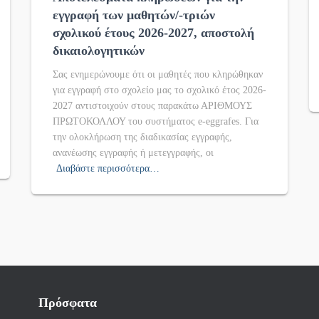
εγγραφή των μαθητών/-τριών
σχολικού έτους 2026-2027, αποστολή
δικαιολογητικών
Σας ενημερώνουμε ότι οι μαθητές που κληρώθηκαν
για εγγραφή στο σχολείο μας το σχολικό έτος 2026-
2027 αντιστοιχούν στους παρακάτω ΑΡΙΘΜΟΥΣ
ΠΡΩΤΟΚΟΛΛΟΥ του συστήματος e-eggrafes. Για
την ολοκλήρωση της διαδικασίας εγγραφής,
ανανέωσης εγγραφής ή μετεγγραφής, οι
Διαβάστε περισσότερα…
Πρόσφατα