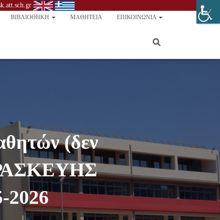
.att.sch.gr
ΒΙΒΛΙΟΘΉΚΗ
ΜΑΘΗΤΕΊΑ
ΕΠΙΚΟΙΝΩΝΊΑ
αθητών (δεν
ΑΡΑΣΚΕΥΗΣ
5-2026