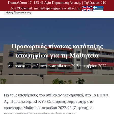
Παπαφλέσσα 17, 153 41 Αγία Παρασκευή Αττικής | Τηλέφωνο: 210
6523968|email: mail@1epal-ag-parask.att.sch.gr
Ε
Ν
Α
Λ
Λ
Α
Γ
Προσωρινός πίνακας κατάταξης
Ή
Π
υποψηφίων για τη Μαθητεία
Λ
Ο
Δημοσιεύτηκε από τον/την
annlia
στις
29 Σεπτεμβρίου 2022
Ή
Γ
Η
Σ
Η
Σ
Για τους υποψήφιους που υπέβαλαν ηλεκτρονικά, στο 1ο ΕΠΑΛ
Αγ. Παρασκευής, ΕΓΚΥΡΕΣ αιτήσεις συμμετοχής στο
πρόγραμμα Μαθητείας περιόδου 2022-23 (Ζ’ φάση), ο