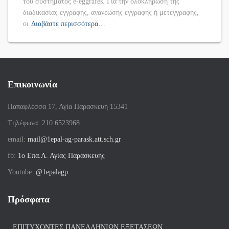
του συστήματος e-eggrafes. Για την ολοκλήρωση της
διαδικασίας εγγραφής, ανανέωσης εγγραφής ή μετεγγραφής,
οι
Διαβάστε περισσότερα…
Επικοινωνία
Παπαφλέσσα 17, Αγία Παρασκευή 15341
Tηλέφωνα: 210 6523968
email:
mail@1epal-ag-parask.att.sch.gr
fb:
1ο Επα.Λ. Αγίας Παρασκευής
Youtube:
@1epalagp
Πρόσφατα
ΕΠΙΤΥΧΌΝΤΕΣ ΠΑΝΕΛΛΗΝΊΩΝ ΕΞΕΤΆΣΕΩΝ