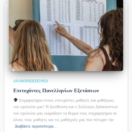
ΑΝΑΚΟΙΝΏΣΕΙΣ/ΝΈΑ
Επιτυχόντες Πανελληνίων Εξετάσεων
Συγχαρητήρια στους επιτυχόντες μαθητές και μαθήτριες
του σχολείου μας! Η Διεύθυνση και ο Σύλλογος Διδασκόντων
του σχολείου μας εκφράζουν τα θερμά τους συγχαρητήρια σε
όλους τους μαθητές και τις μαθήτριές μας που πέτυχαν την
Διαβάστε περισσότερα…