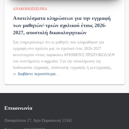
ΑΝΑΚΟΙΝΏΣΕΙΣ/ΝΈΑ
Αποτελέσματα κληρώσεων για την εγγραφή
των μαθητών/-τριών σχολικού έτους 2026-
2027, αποστολή δικαιολογητικών
Σας ενημερώνουμε ότι οι μαθητές που κληρώθηκαν για
εγγραφή στο σχολείο μας το σχολικό έτος 2026-2027
αντιστοιχούν στους παρακάτω ΑΡΙΘΜΟΥΣ ΠΡΩΤΟΚΟΛΛΟΥ
του συστήματος e-eggrafes. Για την ολοκλήρωση της
διαδικασίας εγγραφής, ανανέωσης εγγραφής ή μετεγγραφής,
οι
Διαβάστε περισσότερα…
Επικοινωνία
Παπαφλέσσα 17, Αγία Παρασκευή 15341