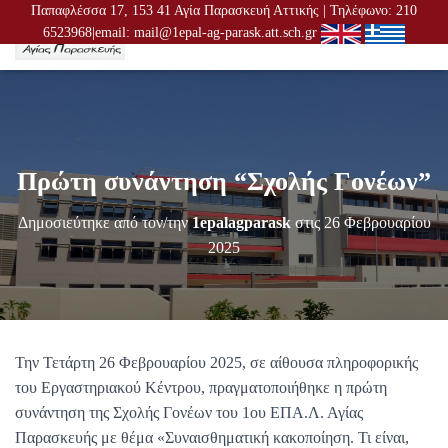
Παπαφλέσσα 17, 153 41 Αγία Παρασκευή Αττικής | Τηλέφωνο: 210
6523968|email: mail@1epal-ag-parask.att.sch.gr
Ε
Ν
Α
Λ
Λ
Α
Γ
Πρώτη συνάντηση “Σχολής Γονέων”
Ή
Π
Λ
Δημοσιεύτηκε από τον/την
1epalagparask
στις
26 Φεβρουαρίου
Ο
2025
Ή
Γ
Η
Σ
Η
Σ
Την Τετάρτη 26 Φεβρουαρίου 2025, σε αίθουσα πληροφορικής
του Εργαστηριακού Κέντρου, πραγματοποιήθηκε η πρώτη
συνάντηση της Σχολής Γονέων του 1ου ΕΠΑ.Λ. Αγίας
Παρασκευής με θέμα «Συναισθηματική κακοποίηση. Τι είναι,