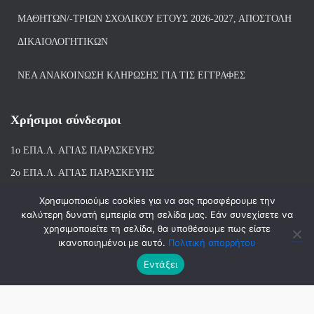
ΜΑΘΗΤΏΝ/-ΤΡΙΏΝ ΣΧΟΛΙΚΟΎ ΈΤΟΥΣ 2026-2027, ΑΠΟΣΤΟΛΉ
ΔΙΚΑΙΟΛΟΓΗΤΙΚΏΝ
ΝΕΑ ΑΝΑΚΟΙΝΩΣΗ ΚΛΗΡΩΣΗΣ ΓΙΑ ΤΙΣ ΕΓΓΡΑΦΕΣ
Χρήσιμοι σύνδεσμοι
1ο ΕΠΑ.Λ. ΑΓΙ
ΑΣ ΠΑΡΑΣΚΕΥΗΣ
2ο ΕΠΑ.Λ. ΑΓΙΑΣ ΠΑΡΑΣΚΕΥΗΣ
1ο Ε.Κ. ΑΓΙΑΣ ΠΑΡΑΣΚΕΥΗΣ
Χρησιμοποιούμε cookies για να σας προσφέρουμε την
καλύτερη δυνατή εμπειρία στη σελίδα μας. Εάν συνεχίσετε να
ΒΙΒΛΙΟΘΗΚΗ 1ου & 2ου ΕΠΑΛ ΑΓΙΑΣ ΠΑΡΑΣΚΕΥΗΣ
χρησιμοποιείτε τη σελίδα, θα υποθέσουμε πως είστε
ικανοποιημένοι με αυτό.
Πολιτική απορρήτου
Εντάξει
Hestia | Αναπτύχθηκε από
ThemeIsle