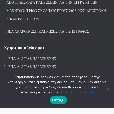
ΑΠΟΤΕΛΈΣΜΑΤΑ ΚΛΗΡΏΣΕΩΝ ΓΙΑ ΤΗΝ ΕΓΓΡΑΦΉ ΤΩΝ
ΜΑΘΗΤΏΝ/-ΤΡΙΏΝ ΣΧΟΛΙΚΟΎ ΈΤΟΥΣ 2026-2027, ΑΠΟΣΤΟΛΉ
ΔΙΚΑΙΟΛΟΓΗΤΙΚΏΝ
ΝΕΑ ΑΝΑΚΟΙΝΩΣΗ ΚΛΗΡΩΣΗΣ ΓΙΑ ΤΙΣ ΕΓΓΡΑΦΕΣ
Χρήσιμοι σύνδεσμοι
1ο ΕΠΑ.Λ. ΑΓΙ
ΑΣ ΠΑΡΑΣΚΕΥΗΣ
2ο ΕΠΑ.Λ. ΑΓΙΑΣ ΠΑΡΑΣΚΕΥΗΣ
1ο Ε.Κ. ΑΓΙΑΣ ΠΑΡΑΣΚΕΥΗΣ
Χρησιμοποιούμε cookies για να σας προσφέρουμε την
καλύτερη δυνατή εμπειρία στη σελίδα μας. Εάν συνεχίσετε να
ΒΙΒΛΙΟΘΗΚΗ 1ου & 2ου ΕΠΑΛ ΑΓΙΑΣ ΠΑΡΑΣΚΕΥΗΣ
χρησιμοποιείτε τη σελίδα, θα υποθέσουμε πως είστε
ικανοποιημένοι με αυτό.
Πολιτική απορρήτου
Εντάξει
Hestia | Αναπτύχθηκε από
ThemeIsle