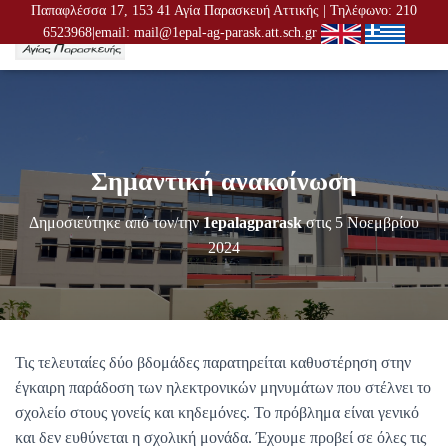
Παπαφλέσσα 17, 153 41 Αγία Παρασκευή Αττικής | Τηλέφωνο: 210
6523968|email: mail@1epal-ag-parask.att.sch.gr
Ε
Ν
Α
Λ
Λ
Α
Γ
Σημαντική ανακοίνωση
Ή
Π
Λ
Δημοσιεύτηκε από τον/την
1epalagparask
στις
5 Νοεμβρίου
Ο
2024
Ή
Γ
Η
Σ
Η
Σ
Τις τελευταίες δύο βδομάδες παρατηρείται καθυστέρηση στην
έγκαιρη παράδοση των ηλεκτρονικών μηνυμάτων που στέλνει το
σχολείο στους γονείς και κηδεμόνες. Το πρόβλημα είναι γενικό
και δεν ευθύνεται η σχολική μονάδα. Έχουμε προβεί σε όλες τις