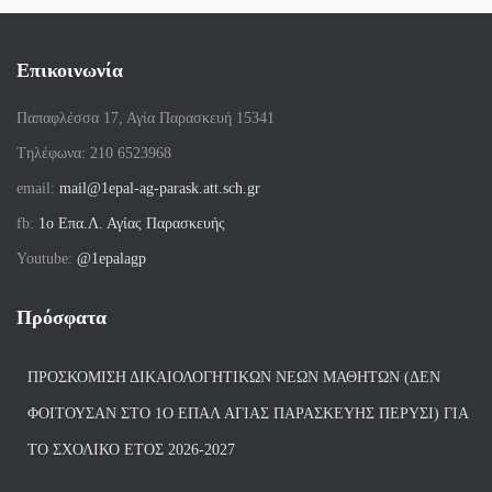
Επικοινωνία
Παπαφλέσσα 17, Αγία Παρασκευή 15341
Tηλέφωνα: 210 6523968
email:
mail@1epal-ag-parask.att.sch.gr
fb:
1ο Επα.Λ. Αγίας Παρασκευής
Youtube:
@1epalagp
Πρόσφατα
ΠΡΟΣΚΌΜΙΣΗ ΔΙΚΑΙΟΛΟΓΗΤΙΚΏΝ ΝΈΩΝ ΜΑΘΗΤΏΝ (ΔΕΝ
ΦΟΙΤΟΎΣΑΝ ΣΤΟ 1Ο ΕΠΑΛ ΑΓΙΑΣ ΠΑΡΑΣΚΕΥΗΣ ΠΈΡΥΣΙ) ΓΙΑ
ΤΟ ΣΧΟΛΙΚΌ ΈΤΟΣ 2026-2027