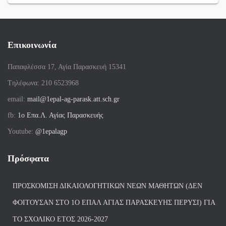
Επικοινωνία
Παπαφλέσσα 17, Αγία Παρασκευή 15341
Tηλέφωνα: 210 6523968
email:
mail@1epal-ag-parask.att.sch.gr
fb:
1ο Επα.Λ. Αγίας Παρασκευής
Youtube:
@1epalagp
Πρόσφατα
ΠΡΟΣΚΌΜΙΣΗ ΔΙΚΑΙΟΛΟΓΗΤΙΚΏΝ ΝΈΩΝ ΜΑΘΗΤΏΝ (ΔΕΝ
ΦΟΙΤΟΎΣΑΝ ΣΤΟ 1Ο ΕΠΑΛ ΑΓΙΑΣ ΠΑΡΑΣΚΕΥΗΣ ΠΈΡΥΣΙ) ΓΙΑ
ΤΟ ΣΧΟΛΙΚΌ ΈΤΟΣ 2026-2027