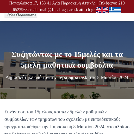
Παπαφλέσσα 17, 153 41 Αγία Παρασκευή Αττικής | Τηλέφωνο: 210
6523968|email: mail@1epal-ag-parask.att.sch.gr
Ε
Ν
Α
Λ
Λ
Α
Γ
Συζητώντας με το 15μελές και τα
Ή
Π
5μελή μαθητικά συμβούλια
Λ
Ο
Δημοσιεύτηκε από τον/την
1epalagparask
στις
8 Μαρτίου 2024
Ή
Γ
Η
Σ
Η
Σ
Συνάντηση του 15μελούς και των 5μελών μαθητικών
συμβουλίων των τμημάτων του σχολείου με εκπαιδευτικούς
πραγματοποιήθηκε την Παρασκευή 8 Μαρτίου 2024, στο πλαίσιο