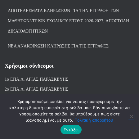
ΑΠΟΤΕΛΈΣΜΑΤΑ ΚΛΗΡΏΣΕΩΝ ΓΙΑ ΤΗΝ ΕΓΓΡΑΦΉ ΤΩΝ
ΜΑΘΗΤΏΝ/-ΤΡΙΏΝ ΣΧΟΛΙΚΟΎ ΈΤΟΥΣ 2026-2027, ΑΠΟΣΤΟΛΉ
ΔΙΚΑΙΟΛΟΓΗΤΙΚΏΝ
ΝΕΑ ΑΝΑΚΟΙΝΩΣΗ ΚΛΗΡΩΣΗΣ ΓΙΑ ΤΙΣ ΕΓΓΡΑΦΕΣ
Χρήσιμοι σύνδεσμοι
1ο ΕΠΑ.Λ. ΑΓΙ
ΑΣ ΠΑΡΑΣΚΕΥΗΣ
2ο ΕΠΑ.Λ. ΑΓΙΑΣ ΠΑΡΑΣΚΕΥΗΣ
1ο Ε.Κ. ΑΓΙΑΣ ΠΑΡΑΣΚΕΥΗΣ
Χρησιμοποιούμε cookies για να σας προσφέρουμε την
καλύτερη δυνατή εμπειρία στη σελίδα μας. Εάν συνεχίσετε να
ΒΙΒΛΙΟΘΗΚΗ 1ου & 2ου ΕΠΑΛ ΑΓΙΑΣ ΠΑΡΑΣΚΕΥΗΣ
χρησιμοποιείτε τη σελίδα, θα υποθέσουμε πως είστε
ικανοποιημένοι με αυτό.
Πολιτική απορρήτου
Εντάξει
Hestia | Αναπτύχθηκε από
ThemeIsle