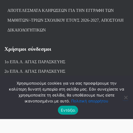
ΑΠΟΤΕΛΈΣΜΑΤΑ ΚΛΗΡΏΣΕΩΝ ΓΙΑ ΤΗΝ ΕΓΓΡΑΦΉ ΤΩΝ
ΜΑΘΗΤΏΝ/-ΤΡΙΏΝ ΣΧΟΛΙΚΟΎ ΈΤΟΥΣ 2026-2027, ΑΠΟΣΤΟΛΉ
ΔΙΚΑΙΟΛΟΓΗΤΙΚΏΝ
Χρήσιμοι σύνδεσμοι
1ο ΕΠΑ.Λ. ΑΓΙ
ΑΣ ΠΑΡΑΣΚΕΥΗΣ
2ο ΕΠΑ.Λ. ΑΓΙΑΣ ΠΑΡΑΣΚΕΥΗΣ
1ο Ε.Κ. ΑΓΙΑΣ ΠΑΡΑΣΚΕΥΗΣ
Χρησιμοποιούμε cookies για να σας προσφέρουμε την
καλύτερη δυνατή εμπειρία στη σελίδα μας. Εάν συνεχίσετε να
ΒΙΒΛΙΟΘΗΚΗ 1ου & 2ου ΕΠΑΛ ΑΓΙΑΣ ΠΑΡΑΣΚΕΥΗΣ
χρησιμοποιείτε τη σελίδα, θα υποθέσουμε πως είστε
ικανοποιημένοι με αυτό.
Πολιτική απορρήτου
Εντάξει
Hestia | Αναπτύχθηκε από
ThemeIsle