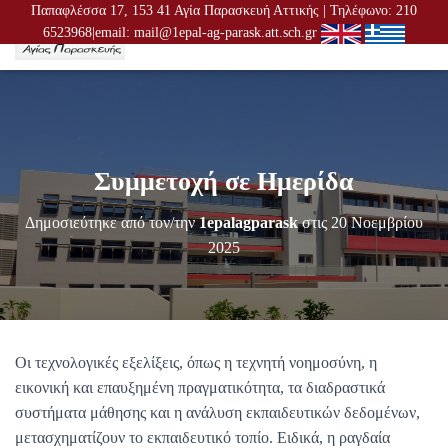
Παπαφλέσσα 17, 153 41 Αγία Παρασκευή Αττικής | Τηλέφωνο: 210
6523968|email: mail@1epal-ag-parask.att.sch.gr
Ε
Ν
Α
Λ
Λ
Α
Γ
Συμμετοχή σε Ημερίδα
Ή
Π
Λ
Δημοσιεύτηκε από τον/την
1epalagparask
στις
20 Νοεμβρίου
Ο
2025
Ή
Γ
Η
Σ
Η
Σ
Οι τεχνολογικές εξελίξεις, όπως η τεχνητή νοημοσύνη, η
εικονική και επαυξημένη πραγματικότητα, τα διαδραστικά
συστήματα μάθησης και η ανάλυση εκπαιδευτικών δεδομένων,
μετασχηματίζουν το εκπαιδευτικό τοπίο. Ειδικά, η ραγδαία