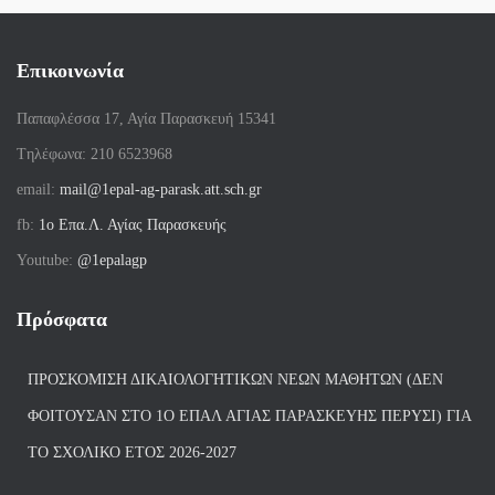
Επικοινωνία
Παπαφλέσσα 17, Αγία Παρασκευή 15341
Tηλέφωνα: 210 6523968
email:
mail@1epal-ag-parask.att.sch.gr
fb:
1ο Επα.Λ. Αγίας Παρασκευής
Youtube:
@1epalagp
Πρόσφατα
ΠΡΟΣΚΌΜΙΣΗ ΔΙΚΑΙΟΛΟΓΗΤΙΚΏΝ ΝΈΩΝ ΜΑΘΗΤΏΝ (ΔΕΝ
ΦΟΙΤΟΎΣΑΝ ΣΤΟ 1Ο ΕΠΑΛ ΑΓΙΑΣ ΠΑΡΑΣΚΕΥΗΣ ΠΈΡΥΣΙ) ΓΙΑ
ΤΟ ΣΧΟΛΙΚΌ ΈΤΟΣ 2026-2027