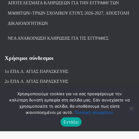
ΑΠΟΤΕΛΈΣΜΑΤΑ ΚΛΗΡΏΣΕΩΝ ΓΙΑ ΤΗΝ ΕΓΓΡΑΦΉ ΤΩΝ
ΜΑΘΗΤΏΝ/-ΤΡΙΏΝ ΣΧΟΛΙΚΟΎ ΈΤΟΥΣ 2026-2027, ΑΠΟΣΤΟΛΉ
ΔΙΚΑΙΟΛΟΓΗΤΙΚΏΝ
ΝΕΑ ΑΝΑΚΟΙΝΩΣΗ ΚΛΗΡΩΣΗΣ ΓΙΑ ΤΙΣ ΕΓΓΡΑΦΕΣ
Χρήσιμοι σύνδεσμοι
1ο ΕΠΑ.Λ. ΑΓΙ
ΑΣ ΠΑΡΑΣΚΕΥΗΣ
2ο ΕΠΑ.Λ. ΑΓΙΑΣ ΠΑΡΑΣΚΕΥΗΣ
1ο Ε.Κ. ΑΓΙΑΣ ΠΑΡΑΣΚΕΥΗΣ
Χρησιμοποιούμε cookies για να σας προσφέρουμε την
καλύτερη δυνατή εμπειρία στη σελίδα μας. Εάν συνεχίσετε να
ΒΙΒΛΙΟΘΗΚΗ 1ου & 2ου ΕΠΑΛ ΑΓΙΑΣ ΠΑΡΑΣΚΕΥΗΣ
χρησιμοποιείτε τη σελίδα, θα υποθέσουμε πως είστε
ικανοποιημένοι με αυτό.
Πολιτική απορρήτου
Εντάξει
Hestia | Αναπτύχθηκε από
ThemeIsle