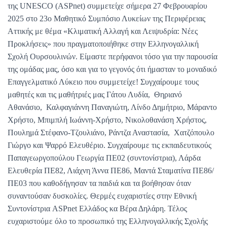
της UNESCO (ASPnet) συμμετείχε σήμερα 27 Φεβρουαρίου
2025 στο 23ο Μαθητικό Συμπόσιο Λυκείων της Περιφέρειας
Αττικής με θέμα «Κλιματική Αλλαγή και Λειψυδρία: Νέες
Προκλήσεις» που πραγματοποιήθηκε στην Ελληνογαλλική
Σχολή Ουρσουλινών. Είμαστε περήφανοι τόσο για την παρουσία
της ομάδας μας, όσο και για το γεγονός ότι ήμασταν το μοναδικό
Επαγγελματικό Λύκειο που συμμετείχε! Συγχαίρουμε τους
μαθητές και τις μαθήτριές μας Γάτου Λυδία, Θηριανό
Αθανάσιο, Καλφαγιάννη Παναγιώτη, Λίνδο Δημήτριο, Μάραντο
Χρήστο, Μπιμπλή Ιωάννη-Χρήστο, Νικολοθανάση Χρήστος,
Πουλημά Στέφανο-Τζουλιάνο, Ράντζα Αναστασία, Χατζόπουλο
Γιώργο και Ψαρρό Ελευθέριο. Συγχαίρουμε τις εκπαιδευτικούς
Παπαγεωργοπούλου Γεωργία ΠΕ02 (συντονίστρια), Λάρδα
Ελευθερία ΠΕ82, Λιάχνη Άννα ΠΕ86, Μαντά Σταματίνα ΠΕ86/
ΠΕ03 που καθοδήγησαν τα παιδιά και τα βοήθησαν όταν
συναντούσαν δυσκολίες. Θερμές ευχαριστίες στην Εθνική
Συντονίστρια ASPnet Ελλάδος κα Βέρα Δηλάρη. Τέλος
ευχαριστούμε όλο το προσωπικό της Ελληνογαλλικής Σχολής