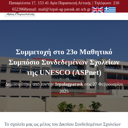
Παπαφλέσσα 17, 153 41 Αγία Παρασκευή Αττικής | Τηλέφωνο: 210
6523968|email: mail@1epal-ag-parask.att.sch.gr
Ε
Ν
Α
Λ
Λ
Α
Γ
Συμμετοχή στο 23ο Μαθητικό
Ή
Π
Συμπόσιο Συνδεδεμένων Σχολείων
Λ
Ο
της UNESCO (ASPnet)
Ή
Γ
Δημοσιεύτηκε από τον/την
1epalagparask
στις
27 Φεβρουαρίου
Η
Σ
2025
Η
Σ
Το σχολείο μας ως μέλος του Δικτύου Συνδεδεμένων Σχολείων