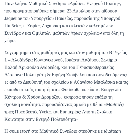
Πανελλήνιο Μαθητικό Συνέδριο «Δράσεις Ενεργού Πολίτη»,
που πραγματοποιήθηκε σήμερα, 23 Απριλίου στην αίθουσα
Jaqueline του Υπουργείου Παιδείας, παρουσία της Υπουργού
Παιδείας κ. Σοφίας Ζαχαράκη και εκλεκτών καλεσμένων
Συνέδρων και Ομιλητών μαθητών /τριών σχολείων από όλη τη
χώρα.
Συγχαρητήρια στις μαθήτριές μας και στον μαθητή του Β’ Υγείας
1 – Αλεξάνδρα Κοντογεωργού, Ιοκάστη Λαζάρου, Σωτήριο
Βαλαή Χρυσούλα Ανδρεάδη, και του Γ Φυσικοθεραπείας –
Δέσποινα Πολυκράτη & Ειρήνη Ζιούβελου που συνοδευόμενος/
ες από το Διευθυντή του σχολείου κ.Αθανάσιο Μπαλάσκα και τις
εκπαιδευτικούς του τμήματος Φυσικοθεραπείας κ. Ευαγγελία
Κέντρου & Χρύσα Δρομάζου, εκπροσώπησαν επάξια τη
σχολική κοινότητα, παρουσιάζοντας ομιλία με θέμα «Μαθητές/
τριες Πρεσβευτές Υγείας και Ευημερίας: Από τη Σχολική
Κοινότητα στην Ενεργό Πολιτειότητα».
Η συμμετοχή στο Μαθητικό Συνέδριο στέφθηκε με ιδιαίτερη