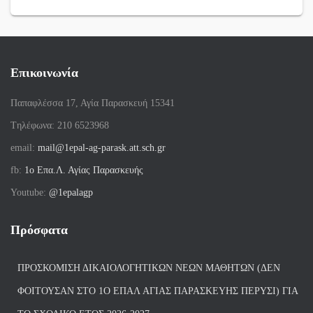
Επικοινωνία
Παπαφλέσσα 17, Αγία Παρασκευή 15341
Tηλέφωνα: 210 6523968
email:
mail@1epal-ag-parask.att.sch.gr
fb:
1ο Επα.Λ. Αγίας Παρασκευής
Youtube:
@1epalagp
Πρόσφατα
ΠΡΟΣΚΌΜΙΣΗ ΔΙΚΑΙΟΛΟΓΗΤΙΚΏΝ ΝΈΩΝ ΜΑΘΗΤΏΝ (ΔΕΝ
ΦΟΙΤΟΎΣΑΝ ΣΤΟ 1Ο ΕΠΑΛ ΑΓΙΑΣ ΠΑΡΑΣΚΕΥΗΣ ΠΈΡΥΣΙ) ΓΙΑ