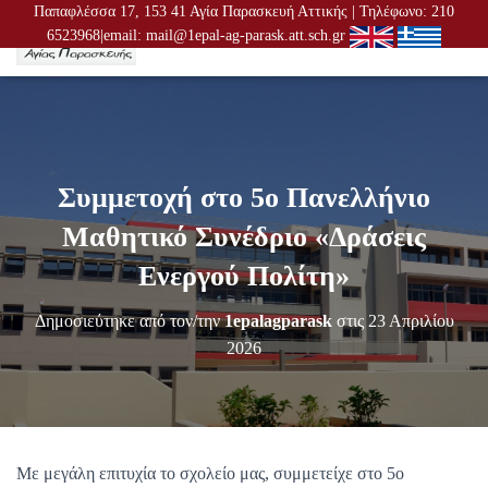
Παπαφλέσσα 17, 153 41 Αγία Παρασκευή Αττικής | Τηλέφωνο: 210
6523968|email: mail@1epal-ag-parask.att.sch.gr
Ε
Ν
Α
Λ
Λ
Α
Γ
Συμμετοχή στο 5ο Πανελλήνιο
Ή
Π
Μαθητικό Συνέδριο «Δράσεις
Λ
Ο
Ενεργού Πολίτη»
Ή
Γ
Δημοσιεύτηκε από τον/την
1epalagparask
στις
23 Απριλίου
Η
Σ
2026
Η
Σ
Με μεγάλη επιτυχία το σχολείο μας, συμμετείχε στο 5ο