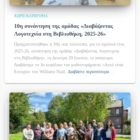
ΧΩΡΊΣ ΚΑΤΗΓΟΡΊΑ
10η συνάντηση της ομάδας «Διαβάζοντας
Λογοτεχνία στη Βιβλιοθήκη, 2025-26»
Πραγματοποιήθηκε η 10η -και τελευταία, για το σχολικό έτος
2025-26, συνάντηση της ομάδας «Διαβάζοντας Λογοτεχνία
στη Βιβλιοθήκη», τη Δευτέρα 29 Ιουνίου, το απόγευμα.
Διαβάσαμε το 3ο κεφάλαιο του μυθιστορήματος «Αυτό είναι
Ευτυχία» του Williams Niall,
Διαβάστε περισσότερα…