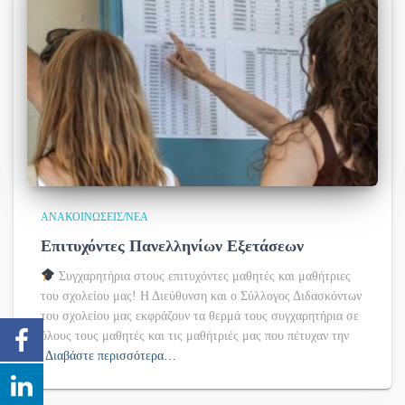
ΑΝΑΚΟΙΝΏΣΕΙΣ/ΝΈΑ
Επιτυχόντες Πανελληνίων Εξετάσεων
Συγχαρητήρια στους επιτυχόντες μαθητές και μαθήτριες
του σχολείου μας! Η Διεύθυνση και ο Σύλλογος Διδασκόντων
του σχολείου μας εκφράζουν τα θερμά τους συγχαρητήρια σε
όλους τους μαθητές και τις μαθήτριές μας που πέτυχαν την
Διαβάστε περισσότερα…