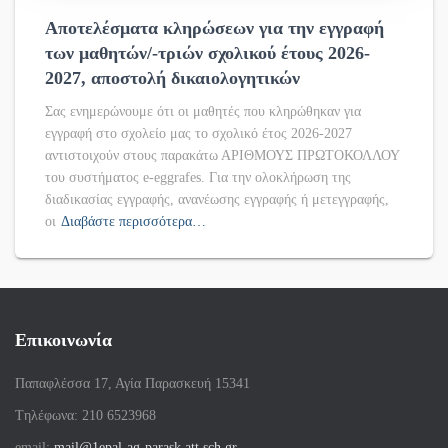
Αποτελέσματα κληρώσεων για την εγγραφή
των μαθητών/-τριών σχολικού έτους 2026-
2027, αποστολή δικαιολογητικών
Σας ενημερώνουμε ότι οι μαθητές που κληρώθηκαν για
εγγραφή στο σχολείο μας το σχολικό έτος 2026-2027
αντιστοιχούν στους παρακάτω ΑΡΙΘΜΟΥΣ ΠΡΩΤΟΚΟΛΛΟΥ
του συστήματος e-eggrafes. Για την ολοκλήρωση της
διαδικασίας εγγραφής, ανανέωσης εγγραφής ή μετεγγραφής,
οι
Διαβάστε περισσότερα…
Επικοινωνία
Παπαφλέσσα 17, Αγία Παρασκευή 15341
Tηλέφωνα: 210 6523968
email:
mail@1epal-ag-parask.att.sch.gr