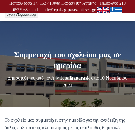
Παπαφλέσσα 17, 153 41 Αγία Παρασκευή Αττικής | Τηλέφωνο: 210
6523968|email: mail@1epal-ag-parask.att.sch.gr
Ε
Ν
Α
Λ
Λ
Α
Γ
Συμμετοχή του σχολείου μας σε
Ή
Π
ημερίδα
Λ
Ο
Δημοσιεύτηκε από τον/την
1epalagparask
στις
10 Νοεμβρίου
Ή
Γ
2023
Η
Σ
Η
Σ
Το σχολείο μας συμμετέχει στην ημερίδα για την ανάδειξη της
άυλης πολιτιστικής κληρονομιάς με τις ακόλουθες θεματικές: