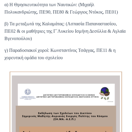
α) Η Θρησκευτικότητα των Ναυτικών: (Μιχαήλ
Πολυκανδριώτης, ΠΕ90, ΠΕ80 & Γεώργιος Ντόκος, ΠΕ01)
β) Τα μεταξωτά της Καλαμάτας: (Ασπασία Παπαναστασίου,
ΠΕ02 & οι μαθήτριες της Γ΄Λυκείου Ισμήνη Δεσύλλα & Αγλαϊα
Βγενοπούλου)
γ) Παραδοσιακοί χοροί: Κωνσταντίνος Τσάγγας, ΠΕ11 & η
χορευτική ομάδα του σχολείου