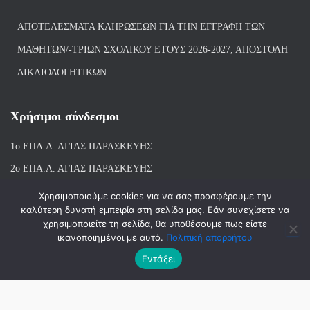
ΑΠΟΤΕΛΈΣΜΑΤΑ ΚΛΗΡΏΣΕΩΝ ΓΙΑ ΤΗΝ ΕΓΓΡΑΦΉ ΤΩΝ
ΜΑΘΗΤΏΝ/-ΤΡΙΏΝ ΣΧΟΛΙΚΟΎ ΈΤΟΥΣ 2026-2027, ΑΠΟΣΤΟΛΉ
ΔΙΚΑΙΟΛΟΓΗΤΙΚΏΝ
Χρήσιμοι σύνδεσμοι
1ο ΕΠΑ.Λ. ΑΓΙ
ΑΣ ΠΑΡΑΣΚΕΥΗΣ
2ο ΕΠΑ.Λ. ΑΓΙΑΣ ΠΑΡΑΣΚΕΥΗΣ
1ο Ε.Κ. ΑΓΙΑΣ ΠΑΡΑΣΚΕΥΗΣ
Χρησιμοποιούμε cookies για να σας προσφέρουμε την
καλύτερη δυνατή εμπειρία στη σελίδα μας. Εάν συνεχίσετε να
ΒΙΒΛΙΟΘΗΚΗ 1ου & 2ου ΕΠΑΛ ΑΓΙΑΣ ΠΑΡΑΣΚΕΥΗΣ
χρησιμοποιείτε τη σελίδα, θα υποθέσουμε πως είστε
ικανοποιημένοι με αυτό.
Πολιτική απορρήτου
Εντάξει
Hestia | Αναπτύχθηκε από
ThemeIsle