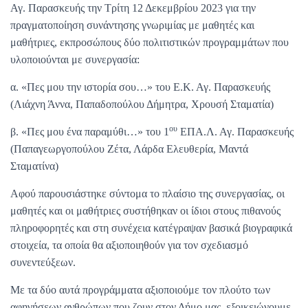
Αγ. Παρασκευής την Τρίτη 12 Δεκεμβρίου 2023 για την
πραγματοποίηση συνάντησης γνωριμίας με μαθητές και
μαθήτριες, εκπροσώπους δύο πολιτιστικών προγραμμάτων που
υλοποιούνται με συνεργασία:
α. «Πες μου την ιστορία σου…» του Ε.Κ. Αγ. Παρασκευής
(Λιάχνη Άννα, Παπαδοπούλου Δήμητρα, Χρουσή Σταματία)
ου
β. «Πες μου ένα παραμύθι…» του 1
ΕΠΑ.Λ. Αγ. Παρασκευής
(Παπαγεωργοπούλου Ζέτα, Λάρδα Ελευθερία, Μαντά
Σταματίνα)
Αφού παρουσιάστηκε σύντομα το πλαίσιο της συνεργασίας, οι
μαθητές και οι μαθήτριες συστήθηκαν οι ίδιοι στους πιθανούς
πληροφορητές και στη συνέχεια κατέγραψαν βασικά βιογραφικά
στοιχεία, τα οποία θα αξιοποιηθούν για τον σχεδιασμό
συνεντεύξεων.
Με τα δύο αυτά προγράμματα αξιοποιούμε τον πλούτο των
αφηγήσεων ανθρώπων που ζουν στον Δήμο μας, εξοικειώνουμε