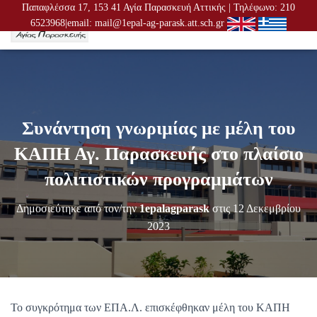
Παπαφλέσσα 17, 153 41 Αγία Παρασκευή Αττικής | Τηλέφωνο: 210
6523968|email: mail@1epal-ag-parask.att.sch.gr
Ε
Ν
Α
Λ
Λ
Α
Γ
Συνάντηση γνωριμίας με μέλη του
Ή
Π
ΚΑΠΗ Αγ. Παρασκευής στο πλαίσιο
Λ
Ο
πολιτιστικών προγραμμάτων
Ή
Γ
Δημοσιεύτηκε από τον/την
1epalagparask
στις
12 Δεκεμβρίου
Η
Σ
2023
Η
Σ
Το συγκρότημα των ΕΠΑ.Λ. επισκέφθηκαν μέλη του ΚΑΠΗ