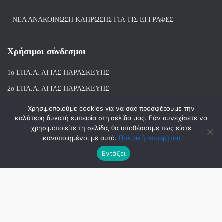
ΝΕΑ ΑΝΑΚΟΙΝΩΣΗ ΚΛΗΡΩΣΗΣ ΓΙΑ ΤΙΣ ΕΓΓΡΑΦΕΣ
Χρήσιμοι σύνδεσμοι
1ο ΕΠΑ.Λ. ΑΓΙ
ΑΣ ΠΑΡΑΣΚΕΥΗΣ
2ο ΕΠΑ.Λ. ΑΓΙΑΣ ΠΑΡΑΣΚΕΥΗΣ
1ο Ε.Κ. ΑΓΙΑΣ ΠΑΡΑΣΚΕΥΗΣ
Χρησιμοποιούμε cookies για να σας προσφέρουμε την
καλύτερη δυνατή εμπειρία στη σελίδα μας. Εάν συνεχίσετε να
ΒΙΒΛΙΟΘΗΚΗ 1ου & 2ου ΕΠΑΛ ΑΓΙΑΣ ΠΑΡΑΣΚΕΥΗΣ
χρησιμοποιείτε τη σελίδα, θα υποθέσουμε πως είστε
ικανοποιημένοι με αυτό.
Πολιτική απορρήτου
Εντάξει
Hestia | Αναπτύχθηκε από
ThemeIsle
© 2018-2026 | ΑΝΑΠΤΥΞΗ-ΣΧΕΔΙΑΣΗ: ΛΙΑΧΝΗ ΑΝΝΑ, ΜΑΝΤΑ
ΣΤΑΜΑΤΙΝΑ, ΜΠΑΛΑΣΚΑΣ ΑΘΑΝΑΣΙΟΣ | 2023-2026 ΑΝΑΝΕΩΣΗ :
ΜΠΑΛΑΣΚΑΣ ΑΘΑΝΑΣΙΟΣ