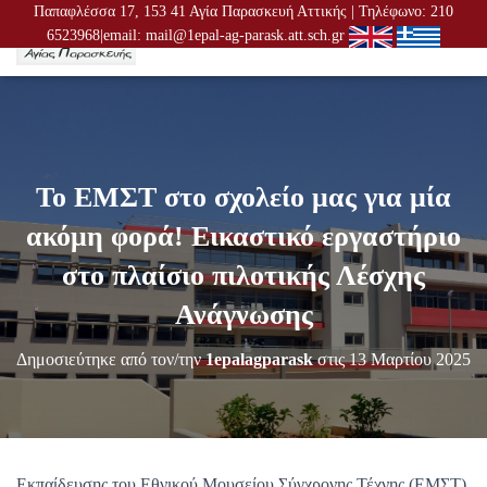
Παπαφλέσσα 17, 153 41 Αγία Παρασκευή Αττικής | Τηλέφωνο: 210
6523968|email: mail@1epal-ag-parask.att.sch.gr
Ε
Ν
Α
Λ
Λ
Α
Γ
Το ΕΜΣΤ στο σχολείο μας για μία
Ή
Π
ακόμη φορά! Εικαστικό εργαστήριο
Λ
Ο
στο πλαίσιο πιλοτικής Λέσχης
Ή
Γ
Ανάγνωσης
Η
Σ
Δημοσιεύτηκε από τον/την
1epalagparask
στις
13 Μαρτίου 2025
Η
Σ
Εκπαίδευσης του Εθνικού Μουσείου Σύγχρονης Τέχνης (ΕΜΣΤ),