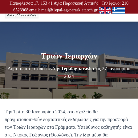
Παπαφλέσσα 17, 153 41 Αγία Παρασκευή Αττικής | Τηλέφωνο: 210
6523968|email: mail@1epal-ag-parask.att.sch.gr
Ε
Ν
Α
Λ
Λ
Α
Γ
Τριών Ιεραρχών
Ή
Π
Λ
Δημοσιεύτηκε από τον/την
1epalagparask
στις
27 Ιανουαρίου
Ο
2024
Ή
Γ
Η
Σ
Η
Σ
Την Τρίτη 30 Ιανουαρίου 2024, στο σχολείο θα
πραγματοποιηθούν εορταστικές εκδηλώσεις για την προσφορά
των Τριών Ιεραρχών στα Γράμματα. Υπεύθυνος καθηγητής είναι
ο κ. Ντόκος Γεώργιος (Θεολόγος). Την ίδια μέρα θα