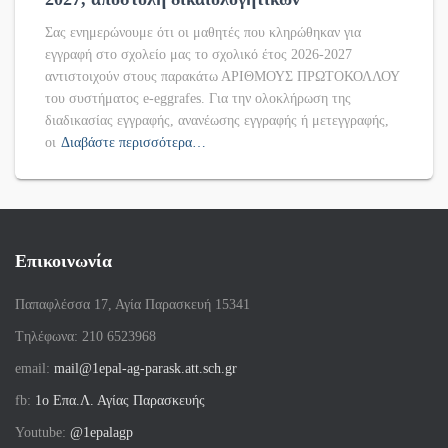
Σας ενημερώνουμε ότι οι μαθητές που κληρώθηκαν για
εγγραφή στο σχολείο μας το σχολικό έτος 2026-2027
αντιστοιχούν στους παρακάτω ΑΡΙΘΜΟΥΣ ΠΡΩΤΟΚΟΛΛΟΥ
του συστήματος e-eggrafes. Για την ολοκλήρωση της
διαδικασίας εγγραφής, ανανέωσης εγγραφής ή μετεγγραφής,
οι
Διαβάστε περισσότερα…
Επικοινωνία
Παπαφλέσσα 17, Αγία Παρασκευή 15341
Tηλέφωνα: 210 6523968
email:
mail@1epal-ag-parask.att.sch.gr
fb:
1ο Επα.Λ. Αγίας Παρασκευής
Youtube:
@1epalagp