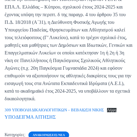
ΕΠΑ.Λ. Ελλάδας – Κύπρου, σχολικού έτους 2024-2025 και
έχοντας υπόψη την περιπτ. δ της παραγρ. 4 του άρθρου 35 του
Π.Δ. 18/2018 (Α΄31), η Διεύθυνση Φυσικής Αγωγής του
Υπουργείου Παιδείας, Θρησκευμάτων και Αθλητισμού καλεί
τους τελειόφοιτους (Γ’ Λυκείου), κατά το τρέχον σχολικό έτος,
μαθητές και μαθήτριες των Δημόσιων και Ιδιωτικών, Γενικών και
Επαγγελματικών Λυκείων οι οποίοι κατέκτησαν 1η ή 2η ή 3η
νίκη σε Πανελλήνιους ή Παγκόσμιους Σχολικούς Αθλητικούς
Αγώνες (π.χ. 20η Παγκόσμια Γυμνασιάδα 2024) και εφόσον
επιθυμούν να αξιοποιήσουν τις αθλητικές διακρίσεις τους για την
εισαγωγή τους στα Ανώτατα Εκπαιδευτικά Ιδρύματα (Α.Ε.Ι.),
κατά το ακαδημαϊκό έτος 2024-2025, να υποβάλλουν τα σχετικά
δικαιολογητικά.
309 ΥΠΟΒΟΛΗ ΔΙΚΑΙΟΛΟΓΗΤΙΚΩΝ – ΒΕΒΑΙΩΣΗ ΝΙΚΗΣ
Λήψη
ΥΠΟΔΕΙΓΜΑ ΑΙΤΗΣΗΣ
Κατηγορίες:
ΑΝΑΚΟΙΝΏΣΕΙΣ/ΝΈΑ