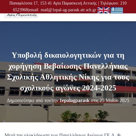
Παπαφλέσσα 17, 153 41 Αγία Παρασκευή Αττικής | Τηλέφωνο: 210
6523968|email: mail@1epal-ag-parask.att.sch.gr
Ε
Ν
Α
Λ
Λ
Α
Γ
Υποβολή δικαιολογητικών για τη
Ή
Π
χορήγηση Βεβαίωσης Πανελλήνιας
Λ
Ο
Σχολικής Αθλητικής Νίκης για τους
Ή
Γ
σχολικούς αγώνες 2024-2025
Η
Σ
Δημοσιεύτηκε από τον/την
1epalagparask
στις
25 Μαΐου 2025
Η
Σ
Μετά την ολοκλήρωση των Πανελλήνιων Αγώνων ΓΕ.Λ. &