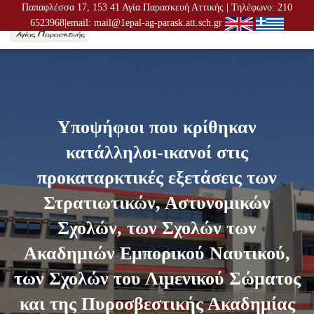
Παπαφλέσσα 17, 153 41 Αγία Παρασκευή Αττικής | Τηλέφωνο: 210
6523968|email: mail@1epal-ag-parask.att.sch.gr
Ε
Ν
Α
Λ
Λ
Α
Γ
Υποψήφιοι που κρίθηκαν
Ή
Π
κατάλληλοι-ικανοί στις
Λ
Ο
προκαταρκτικές εξετάσεις των
Ή
Γ
Στρατιωτικών, Αστυνομικών
Η
Σ
Σχολών, των Σχολών των
Η
Σ
Ακαδημιών Εμπορικού Ναυτικού,
των Σχολών του Λιμενικού Σώματος
και της Πυροσβεστικής Ακαδημίας