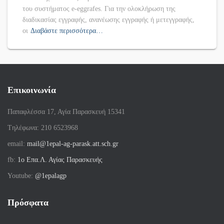
του συστήματος e-eggrafes. Για την ολοκλήρωση της
διαδικασίας εγγραφής, ανανέωσης εγγραφής ή μετεγγραφής,
οι
Διαβάστε περισσότερα…
Επικοινωνία
Παπαφλέσσα 17, Αγία Παρασκευή 15341
Tηλέφωνα: 210 6523968
email:
mail@1epal-ag-parask.att.sch.gr
fb:
1ο Επα.Λ. Αγίας Παρασκευής
Youtube:
@1epalagp
Πρόσφατα