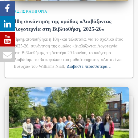
ΧΩΡΊΣ ΚΑΤΗΓΟΡΊΑ
10η συνάντηση της ομάδας «Διαβάζοντας
Λογοτεχνία στη Βιβλιοθήκη, 2025-26»
Πραγματοποιήθηκε η 10η -και τελευταία, για το σχολικό έτος
2025-26, συνάντηση της ομάδας «Διαβάζοντας Λογοτεχνία
στη Βιβλιοθήκη», τη Δευτέρα 29 Ιουνίου, το απόγευμα.
Διαβάσαμε το 3ο κεφάλαιο του μυθιστορήματος «Αυτό είναι
Ευτυχία» του Williams Niall,
Διαβάστε περισσότερα…