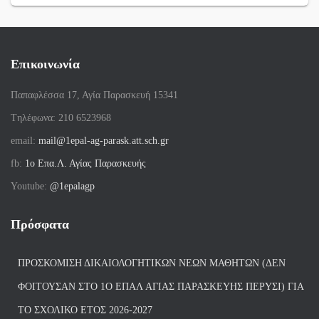
Επικοινωνία
Παπαφλέσσα 17, Αγία Παρασκευή 15341
Tηλέφωνα: 210 6523968
email:
mail@1epal-ag-parask.att.sch.gr
fb:
1ο Επα.Λ. Αγίας Παρασκευής
Youtube:
@1epalagp
Πρόσφατα
ΠΡΟΣΚΌΜΙΣΗ ΔΙΚΑΙΟΛΟΓΗΤΙΚΏΝ ΝΈΩΝ ΜΑΘΗΤΏΝ (ΔΕΝ
ΦΟΙΤΟΎΣΑΝ ΣΤΟ 1Ο ΕΠΑΛ ΑΓΙΑΣ ΠΑΡΑΣΚΕΥΗΣ ΠΈΡΥΣΙ) ΓΙΑ
ΤΟ ΣΧΟΛΙΚΌ ΈΤΟΣ 2026-2027