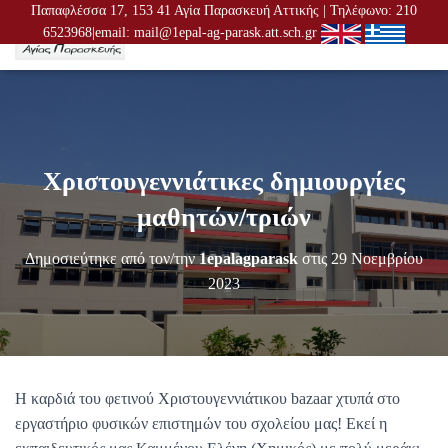
Παπαφλέσσα 17, 153 41 Αγία Παρασκευή Αττικής | Τηλέφωνο: 210
6523968|email: mail@1epal-ag-parask.att.sch.gr
Ε
Ν
Α
Λ
Λ
Α
Γ
Χριστουγεννιάτικες δημιουργίες
Ή
Π
μαθητών/τριών
Λ
Ο
Δημοσιεύτηκε από τον/την
1epalagparask
στις
29 Νοεμβρίου
Ή
Γ
2023
Η
Σ
Η
Σ
Η καρδιά του φετινού Χριστουγεννιάτικου bazaar χτυπά στο
εργαστήριο φυσικών επιστημών του σχολείου μας! Εκεί η