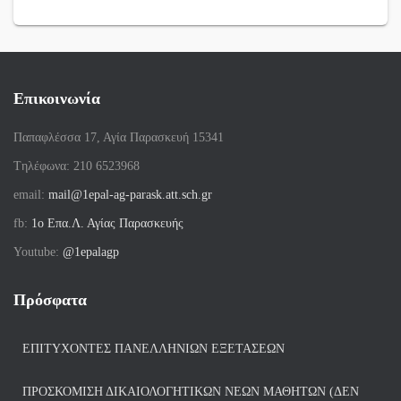
Επικοινωνία
Παπαφλέσσα 17, Αγία Παρασκευή 15341
Tηλέφωνα: 210 6523968
email:
mail@1epal-ag-parask.att.sch.gr
fb:
1ο Επα.Λ. Αγίας Παρασκευής
Youtube:
@1epalagp
Πρόσφατα
ΕΠΙΤΥΧΌΝΤΕΣ ΠΑΝΕΛΛΗΝΊΩΝ ΕΞΕΤΆΣΕΩΝ
ΠΡΟΣΚΌΜΙΣΗ ΔΙΚΑΙΟΛΟΓΗΤΙΚΏΝ ΝΈΩΝ ΜΑΘΗΤΏΝ (ΔΕΝ