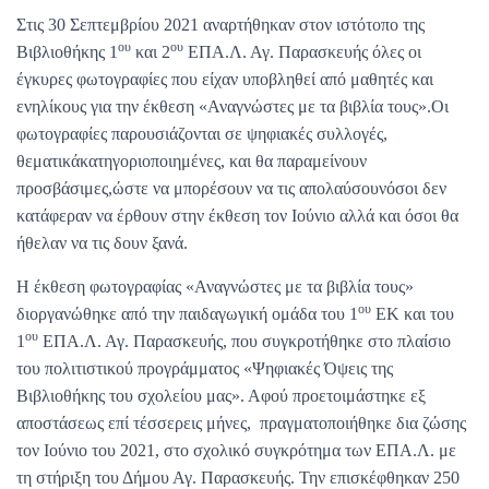
Στις 30 Σεπτεμβρίου 2021 αναρτήθηκαν στον ιστότοπο της
ου
ου
Βιβλιοθήκης 1
και 2
ΕΠΑ.Λ. Αγ. Παρασκευής όλες οι
έγκυρες φωτογραφίες που είχαν υποβληθεί από μαθητές και
ενηλίκους για την έκθεση «Αναγνώστες με τα βιβλία τους».Οι
φωτογραφίες παρουσιάζονται σε ψηφιακές συλλογές,
θεματικάκατηγοριοποιημένες, και θα παραμείνουν
προσβάσιμες,ώστε να μπορέσουν να τις απολαύσουνόσοι δεν
κατάφεραν να έρθουν στην έκθεση τον Ιούνιο αλλά και όσοι θα
ήθελαν να τις δουν ξανά.
Η έκθεση φωτογραφίας «Αναγνώστες με τα βιβλία τους»
ου
διοργανώθηκε από την παιδαγωγική ομάδα του 1
ΕΚ και του
ου
1
ΕΠΑ.Λ. Αγ. Παρασκευής, που συγκροτήθηκε στο πλαίσιο
του πολιτιστικού προγράμματος «Ψηφιακές Όψεις της
Βιβλιοθήκης του σχολείου μας». Αφού προετοιμάστηκε εξ
αποστάσεως επί τέσσερεις μήνες, πραγματοποιήθηκε δια ζώσης
τον Ιούνιο του 2021, στο σχολικό συγκρότημα των ΕΠΑ.Λ. με
τη στήριξη του Δήμου Αγ. Παρασκευής. Την επισκέφθηκαν 250