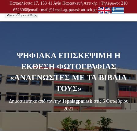
Παπαφλέσσα 17, 153 41 Αγία Παρασκευή Αττικής | Τηλέφωνο: 210
6523968|email: mail@1epal-ag-parask.att.sch.gr
Ε
Ν
Α
Λ
Λ
Α
Γ
ΨΗΦΙΑΚΑ ΕΠΙΣΚΕΨΙΜΗ Η
Ή
Π
ΕΚΘΕΣΗ ΦΩΤΟΓΡΑΦΙΑΣ
Λ
Ο
«ΑΝΑΓΝΩΣΤΕΣ ΜΕ ΤΑ ΒΙΒΛΙΑ
Ή
Γ
ΤΟΥΣ»
Η
Σ
Δημοσιεύτηκε από τον/την
1epalagparask
στις
6 Οκτωβρίου
Η
Σ
2021