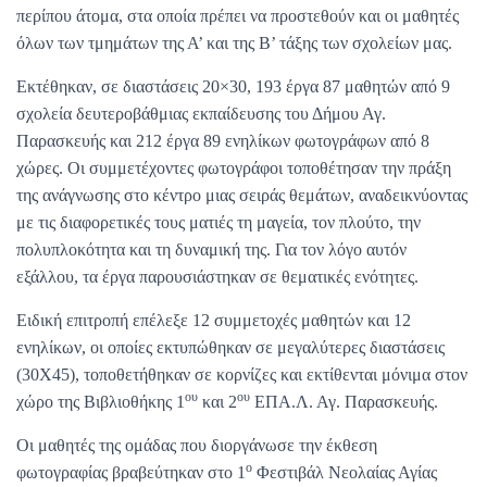
περίπου άτομα, στα οποία πρέπει να προστεθούν και οι μαθητές
όλων των τμημάτων της Α’ και της Β’ τάξης των σχολείων μας.
Εκτέθηκαν, σε διαστάσεις 20×30, 193 έργα 87 μαθητών από 9
σχολεία δευτεροβάθμιας εκπαίδευσης του Δήμου Αγ.
Παρασκευής και 212 έργα 89 ενηλίκων φωτογράφων από 8
χώρες. Οι συμμετέχοντες φωτογράφοι τοποθέτησαν την πράξη
της ανάγνωσης στο κέντρο μιας σειράς θεμάτων, αναδεικνύοντας
με τις διαφορετικές τους ματιές τη μαγεία, τον πλούτο, την
πολυπλοκότητα και τη δυναμική της. Για τον λόγο αυτόν
εξάλλου, τα έργα παρουσιάστηκαν σε θεματικές ενότητες.
Ειδική επιτροπή επέλεξε 12 συμμετοχές μαθητών και 12
ενηλίκων, οι οποίες εκτυπώθηκαν σε μεγαλύτερες διαστάσεις
(30Χ45), τοποθετήθηκαν σε κορνίζες και εκτίθενται μόνιμα στον
ου
ου
χώρο της Βιβλιοθήκης 1
και 2
ΕΠΑ.Λ. Αγ. Παρασκευής.
Οι μαθητές της ομάδας που διοργάνωσε την έκθεση
ο
φωτογραφίας βραβεύτηκαν στο 1
Φεστιβάλ Νεολαίας Αγίας