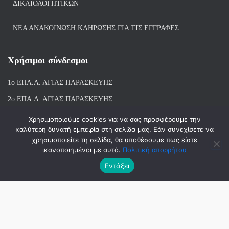
ΔΙΚΑΙΟΛΟΓΗΤΙΚΏΝ
ΝΕΑ ΑΝΑΚΟΙΝΩΣΗ ΚΛΗΡΩΣΗΣ ΓΙΑ ΤΙΣ ΕΓΓΡΑΦΕΣ
Χρήσιμοι σύνδεσμοι
1ο ΕΠΑ.Λ. ΑΓΙ
ΑΣ ΠΑΡΑΣΚΕΥΗΣ
2ο ΕΠΑ.Λ. ΑΓΙΑΣ ΠΑΡΑΣΚΕΥΗΣ
1ο Ε.Κ. ΑΓΙΑΣ ΠΑΡΑΣΚΕΥΗΣ
Χρησιμοποιούμε cookies για να σας προσφέρουμε την
καλύτερη δυνατή εμπειρία στη σελίδα μας. Εάν συνεχίσετε να
ΒΙΒΛΙΟΘΗΚΗ 1ου & 2ου ΕΠΑΛ ΑΓΙΑΣ ΠΑΡΑΣΚΕΥΗΣ
χρησιμοποιείτε τη σελίδα, θα υποθέσουμε πως είστε
ικανοποιημένοι με αυτό.
Πολιτική απορρήτου
Εντάξει
Hestia | Αναπτύχθηκε από
ThemeIsle
© 2018-2026 | ΑΝΑΠΤΥΞΗ-ΣΧΕΔΙΑΣΗ: ΛΙΑΧΝΗ ΑΝΝΑ, ΜΑΝΤΑ
ΣΤΑΜΑΤΙΝΑ, ΜΠΑΛΑΣΚΑΣ ΑΘΑΝΑΣΙΟΣ | 2023-2026 ΑΝΑΝΕΩΣΗ :