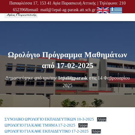
Παπαφλέσσα 17, 153 41 Αγία Παρασκευή Αττικής | Τηλέφωνο: 210
6523968|email: mail@1epal-ag-parask.att.sch.gr
Ε
Ν
Α
Λ
Λ
Α
Γ
Ωρολόγιο Πρόγραμμα Μαθημάτων
Ή
Π
από 17-02-2025
Λ
Ο
Δημοσιεύτηκε από τον/την
1epalagparask
στις
14 Φεβρουαρίου
Ή
Γ
2025
Η
Σ
Η
Σ
ΣΥΝΟΛΙΚΟ ΩΡΟΛΟΓΙΟ ΕΚΠΑΙΔΕΥΤΙΚΩΝ 10-3-2025
Λήψη
ΩΡΟΛΟΓΙΟ ΓΙΑ ΚΑΘΕ ΤΜΗΜΑ 17-2-2025
Λήψη
ΩΡΟΛΟΓΙΟ ΓΙΑ ΚΑΘΕ ΕΚΠΑΙΔΕΥΤΙΚΟ 17-2-2025
Λήψη