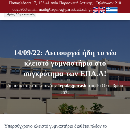
Παπαφλέσσα 17, 153 41 Αγία Παρασκευή Αττικής | Τηλέφωνο: 210
6523968|email: mail@1epal-ag-parask.att.sch.gr
Ε
Ν
Α
Λ
Λ
Α
Γ
14/09/22: Λειτουργεί ήδη το νέο
Ή
Π
κλειστό γυμναστήριο στο
Λ
Ο
συγκρότημα των ΕΠΑ.Λ!
Ή
Γ
Δημοσιεύτηκε από τον/την
1epalagparask
στις
16 Οκτωβρίου
Η
Σ
2022
Η
Σ
Υπερσύγχρονο κλειστό γυμναστήριο διαθέτει πλέον το