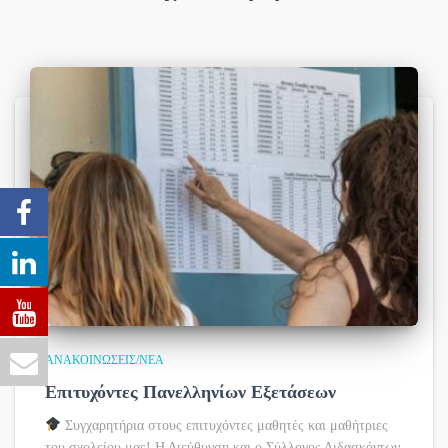
ΑΝΑΚΟΙΝΏΣΕΙΣ/ΝΈΑ
Επιτυχόντες Πανελληνίων Εξετάσεων
Συγχαρητήρια στους επιτυχόντες μαθητές και μαθήτριες
του σχολείου μας! Η Διεύθυνση και ο Σύλλογος Διδασκόντων