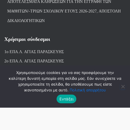
ΑΠΟΤΕΛΈΣΜΑΤΑ ΚΛΗΡΏΣΕΩΝ ΓΙΑ ΤΗΝ ΕΓΓΡΑΦΉ ΤΩΝ
ΜΑΘΗΤΏΝ/-ΤΡΙΏΝ ΣΧΟΛΙΚΟΎ ΈΤΟΥΣ 2026-2027, ΑΠΟΣΤΟΛΉ
ΔΙΚΑΙΟΛΟΓΗΤΙΚΏΝ
Χρήσιμοι σύνδεσμοι
1ο ΕΠΑ.Λ. ΑΓΙ
ΑΣ ΠΑΡΑΣΚΕΥΗΣ
2ο ΕΠΑ.Λ. ΑΓΙΑΣ ΠΑΡΑΣΚΕΥΗΣ
1ο Ε.Κ. ΑΓΙΑΣ ΠΑΡΑΣΚΕΥΗΣ
Χρησιμοποιούμε cookies για να σας προσφέρουμε την
καλύτερη δυνατή εμπειρία στη σελίδα μας. Εάν συνεχίσετε να
ΒΙΒΛΙΟΘΗΚΗ 1ου & 2ου ΕΠΑΛ ΑΓΙΑΣ ΠΑΡΑΣΚΕΥΗΣ
χρησιμοποιείτε τη σελίδα, θα υποθέσουμε πως είστε
ικανοποιημένοι με αυτό.
Πολιτική απορρήτου
Εντάξει
Hestia | Αναπτύχθηκε από
ThemeIsle
© 2018-2026 | ΑΝΑΠΤΥΞΗ-ΣΧΕΔΙΑΣΗ: ΛΙΑΧΝΗ ΑΝΝΑ, ΜΑΝΤΑ
ΣΤΑΜΑΤΙΝΑ, ΜΠΑΛΑΣΚΑΣ ΑΘΑΝΑΣΙΟΣ | 2023-2026 ΑΝΑΝΕΩΣΗ :