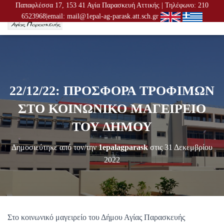
Παπαφλέσσα 17, 153 41 Αγία Παρασκευή Αττικής | Τηλέφωνο: 210
6523968|email: mail@1epal-ag-parask.att.sch.gr
Ε
Ν
Α
Λ
Λ
Α
Γ
22/12/22: ΠΡΟΣΦΟΡΑ ΤΡΟΦΙΜΩΝ
Ή
Π
ΣΤΟ ΚΟΙΝΩΝΙΚΟ ΜΑΓΕΙΡΕΙΟ
Λ
Ο
ΤΟΥ ΔΗΜΟΥ
Ή
Γ
Δημοσιεύτηκε από τον/την
1epalagparask
στις
31 Δεκεμβρίου
Η
Σ
2022
Η
Σ
Στο κοινωνικό μαγειρείο του Δήμου Αγίας Παρασκευής