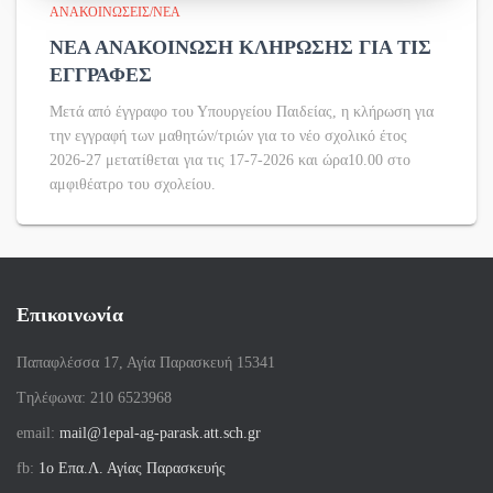
ΑΝΑΚΟΙΝΏΣΕΙΣ/ΝΈΑ
ΝΕΑ ΑΝΑΚΟΙΝΩΣΗ ΚΛΗΡΩΣΗΣ ΓΙΑ ΤΙΣ
ΕΓΓΡΑΦΕΣ
Μετά από έγγραφο του Υπουργείου Παιδείας, η κλήρωση για
την εγγραφή των μαθητών/τριών για το νέο σχολικό έτος
2026-27 μετατίθεται για τις 17-7-2026 και ώρα10.00 στο
αμφιθέατρο του σχολείου.
Επικοινωνία
Παπαφλέσσα 17, Αγία Παρασκευή 15341
Tηλέφωνα: 210 6523968
email:
mail@1epal-ag-parask.att.sch.gr
fb:
1ο Επα.Λ. Αγίας Παρασκευής