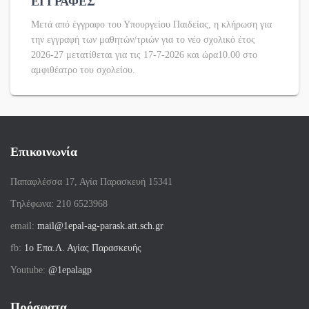
ΕΓΓΡΑΦΕΣ
Μετά από έγγραφο του Υπουργείου Παιδείας, η κλήρωση για
την εγγραφή των μαθητών/τριών για το νέο σχολικό έτος
2026-27 μετατίθεται για τις 17-7-2026 και ώρα10.00 στο
αμφιθέατρο του σχολείου.
Επικοινωνία
Παπαφλέσσα 17, Αγία Παρασκευή 15341
Tηλέφωνα: 210 6523968
email:
mail@1epal-ag-parask.att.sch.gr
fb:
1ο Επα.Λ. Αγίας Παρασκευής
Youtube:
@1epalagp
Πρόσφατα