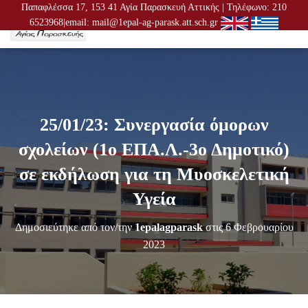
Παπαφλέσσα 17, 153 41 Αγία Παρασκευή Αττικής | Τηλέφωνο: 210
6523968|email: mail@1epal-ag-parask.att.sch.gr
Ε
Ν
Α
Λ
Λ
Α
Γ
25/01/23: Συνεργασία όμορων
Ή
Π
σχολείων (1ο ΕΠΑ.Λ.-3ο Δημοτικό)
Λ
Ο
σε εκδήλωση για τη Μυοσκελετική
Ή
Γ
Υγεία
Η
Σ
Δημοσιεύτηκε από τον/την
1epalagparask
στις
6 Φεβρουαρίου
Η
Σ
2023