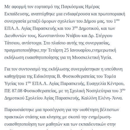
Με αφορμή τον εορτασμό της Παγκόσμιας Ημέρας
Εκπαίδευσης, αναπτύχθηκε μια ενδιαφέρουσα και πρωτοποριακή
ου
συνεργασία μεταξύ όμορων σχολείων του Δήμου μας, του 1
ου
ΕΠΑ.Λ. Αγίας Παρασκευής και του 3
Δημοτικού, και των
Διευθυντών τους, Κωνσταντίνου Ντάβου και Δρ. Στέργιου
Τάτσιου, αντίστοιχα. Στο πλαίσιο αυτής της συνεργασίας,
πραγματοποιήθηκε,την Τετάρτη 25 Ιανουαρίου,ενημερωτική
εκδήλωση ευαισθητοποίησης για τη Μυοσκελετική Υγεία.
Για τον συντονισμό της εκδήλωσης συνεργάστηκαν η υπεύθυνη
καθηγήτρια της Ειδικότητας Β. Φυσικοθεραπείας του Τομέα
ου
Υγείας του 1
ΕΠΑ.Λ. Αγίας Παρασκευής, Ευαγγελία Κέντρου,
ου
ΠΕ 87.08 Φυσικοθεραπείας, με τη Σχολική Νοσηλεύτρια του 3
Δημοτικού Σχολείου Αγίας Παρασκευής, Καλλίνη Ελένη- Άννα.
Παρουσιάστηκε μια προσέγγιση για την υιοθέτηση βέλτιστων
πρακτικών στάσης και κίνησης με σκοπό την ενημέρωση-
ευαισθητοποίηση των μαθητών και των εκπαιδευτικών στην