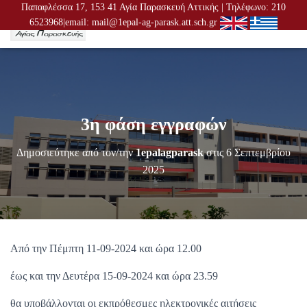
Παπαφλέσσα 17, 153 41 Αγία Παρασκευή Αττικής | Τηλέφωνο: 210
6523968|email: mail@1epal-ag-parask.att.sch.gr
Ε
Ν
Α
Λ
Λ
Α
Γ
3η φάση εγγραφών
Ή
Π
Λ
Δημοσιεύτηκε από τον/την
1epalagparask
στις
6 Σεπτεμβρίου
Ο
2025
Ή
Γ
Η
Σ
Η
Σ
Από την Πέμπτη 11-09-2024 και ώρα 12.00
έως και την Δευτέρα 15-09-2024 και ώρα 23.59
θα υποβάλλονται οι εκπρόθεσμες ηλεκτρονικές αιτήσεις