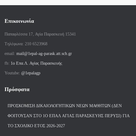
Επικοινωνία
Παπαφλέσσα 17, Αγία Παρασκευή 15341
Tηλέφωνα: 210 6523968
email:
mail@1epal-ag-parask.att.sch.gr
fb:
1ο Επα.Λ. Αγίας Παρασκευής
Youtube:
@1epalagp
Πρόσφατα
ΠΡΟΣΚΌΜΙΣΗ ΔΙΚΑΙΟΛΟΓΗΤΙΚΏΝ ΝΈΩΝ ΜΑΘΗΤΏΝ (ΔΕΝ
ΦΟΙΤΟΎΣΑΝ ΣΤΟ 1Ο ΕΠΑΛ ΑΓΙΑΣ ΠΑΡΑΣΚΕΥΗΣ ΠΈΡΥΣΙ) ΓΙΑ
ΤΟ ΣΧΟΛΙΚΌ ΈΤΟΣ 2026-2027