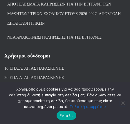
ΑΠΟΤΕΛΈΣΜΑΤΑ ΚΛΗΡΏΣΕΩΝ ΓΙΑ ΤΗΝ ΕΓΓΡΑΦΉ ΤΩΝ
ΜΑΘΗΤΏΝ/-ΤΡΙΏΝ ΣΧΟΛΙΚΟΎ ΈΤΟΥΣ 2026-2027, ΑΠΟΣΤΟΛΉ
ΔΙΚΑΙΟΛΟΓΗΤΙΚΏΝ
ΝΕΑ ΑΝΑΚΟΙΝΩΣΗ ΚΛΗΡΩΣΗΣ ΓΙΑ ΤΙΣ ΕΓΓΡΑΦΕΣ
Χρήσιμοι σύνδεσμοι
1ο ΕΠΑ.Λ. ΑΓΙ
ΑΣ ΠΑΡΑΣΚΕΥΗΣ
2ο ΕΠΑ.Λ. ΑΓΙΑΣ ΠΑΡΑΣΚΕΥΗΣ
1ο Ε.Κ. ΑΓΙΑΣ ΠΑΡΑΣΚΕΥΗΣ
Χρησιμοποιούμε cookies για να σας προσφέρουμε την
καλύτερη δυνατή εμπειρία στη σελίδα μας. Εάν συνεχίσετε να
ΒΙΒΛΙΟΘΗΚΗ 1ου & 2ου ΕΠΑΛ ΑΓΙΑΣ ΠΑΡΑΣΚΕΥΗΣ
χρησιμοποιείτε τη σελίδα, θα υποθέσουμε πως είστε
ικανοποιημένοι με αυτό.
Πολιτική απορρήτου
Εντάξει
Hestia | Αναπτύχθηκε από
ThemeIsle