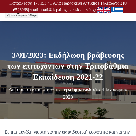
Παπαφλέσσα 17, 153 41 Αγία Παρασκευή Αττικής | Τηλέφωνο: 210
6523968|email: mail@1epal-ag-parask.att.sch.gr
Ε
Ν
Α
Λ
Λ
Α
Γ
3/01/2023: Εκδήλωση βράβευσης
Ή
Π
των επιτυχόντων στην Τριτοβάθμια
Λ
Ο
Εκπαίδευση 2021-22
Ή
Γ
Δημοσιεύτηκε από τον/την
1epalagparask
στις
3 Ιανουαρίου
Η
Σ
2023
Η
Σ
Σε μια μεγάλη γιορτή για την εκπαιδευτική κοινότητα και για την