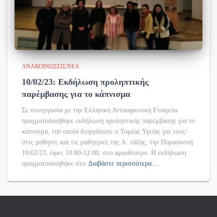
ΑΝΑΚΟΙΝΏΣΕΙΣ/ΝΈΑ
10/02/23: Εκδήλωση προληπτικής
παρέμβασης για το κάπνισμα
Σε συνεργασία με την Ελληνική Αντικαρκινική Εταιρεία
πραγματοποιήθηκε εκδήλωση προληπτικής παρέμβασης για το
κάπνισμα, την οποία διοργάνωσε ο Τομέας Υγείας για τους/
στις μαθητές και τις μαθήτριες της Α΄ τάξης, την Παρασκευή
10/02/23, ώρες 10:00-12:00, στο αμφιθέατρο. Η εκδήλωση
πραγματοποιήθηκε στο
Διαβάστε περισσότερα…