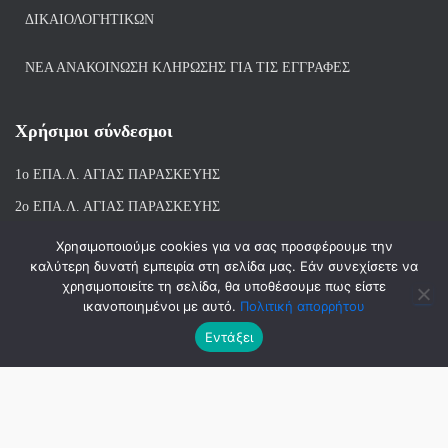
ΔΙΚΑΙΟΛΟΓΗΤΙΚΏΝ
ΝΕΑ ΑΝΑΚΟΙΝΩΣΗ ΚΛΗΡΩΣΗΣ ΓΙΑ ΤΙΣ ΕΓΓΡΑΦΕΣ
Χρήσιμοι σύνδεσμοι
1ο ΕΠΑ.Λ. ΑΓΙ
ΑΣ ΠΑΡΑΣΚΕΥΗΣ
2ο ΕΠΑ.Λ. ΑΓΙΑΣ ΠΑΡΑΣΚΕΥΗΣ
1ο Ε.Κ. ΑΓΙΑΣ ΠΑΡΑΣΚΕΥΗΣ
Χρησιμοποιούμε cookies για να σας προσφέρουμε την
καλύτερη δυνατή εμπειρία στη σελίδα μας. Εάν συνεχίσετε να
ΒΙΒΛΙΟΘΗΚΗ 1ου & 2ου ΕΠΑΛ ΑΓΙΑΣ ΠΑΡΑΣΚΕΥΗΣ
χρησιμοποιείτε τη σελίδα, θα υποθέσουμε πως είστε
ικανοποιημένοι με αυτό.
Πολιτική απορρήτου
Εντάξει
Hestia | Αναπτύχθηκε από
ThemeIsle
© 2018-2026 | ΑΝΑΠΤΥΞΗ-ΣΧΕΔΙΑΣΗ: ΛΙΑΧΝΗ ΑΝΝΑ, ΜΑΝΤΑ
ΣΤΑΜΑΤΙΝΑ, ΜΠΑΛΑΣΚΑΣ ΑΘΑΝΑΣΙΟΣ | 2023-2026 ΑΝΑΝΕΩΣΗ :