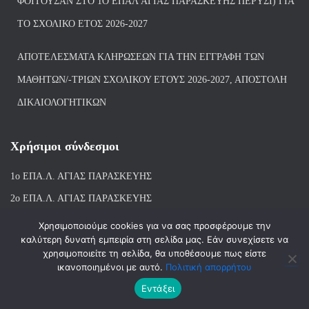
ΦΟΙΤΟΎΣΑΝ ΣΤΟ 1Ο ΕΠΑΛ ΑΓΙΑΣ ΠΑΡΑΣΚΕΥΗΣ ΠΈΡΥΣΙ) ΓΙΑ
ΤΟ ΣΧΟΛΙΚΌ ΈΤΟΣ 2026-2027
ΑΠΟΤΕΛΈΣΜΑΤΑ ΚΛΗΡΏΣΕΩΝ ΓΙΑ ΤΗΝ ΕΓΓΡΑΦΉ ΤΩΝ
ΜΑΘΗΤΏΝ/-ΤΡΙΏΝ ΣΧΟΛΙΚΟΎ ΈΤΟΥΣ 2026-2027, ΑΠΟΣΤΟΛΉ
ΔΙΚΑΙΟΛΟΓΗΤΙΚΏΝ
Χρήσιμοι σύνδεσμοι
1ο ΕΠΑ.Λ. ΑΓΙ
ΑΣ ΠΑΡΑΣΚΕΥΗΣ
2ο ΕΠΑ.Λ. ΑΓΙΑΣ ΠΑΡΑΣΚΕΥΗΣ
1ο Ε.Κ. ΑΓΙΑΣ ΠΑΡΑΣΚΕΥΗΣ
Χρησιμοποιούμε cookies για να σας προσφέρουμε την
καλύτερη δυνατή εμπειρία στη σελίδα μας. Εάν συνεχίσετε να
ΒΙΒΛΙΟΘΗΚΗ 1ου & 2ου ΕΠΑΛ ΑΓΙΑΣ ΠΑΡΑΣΚΕΥΗΣ
χρησιμοποιείτε τη σελίδα, θα υποθέσουμε πως είστε
ικανοποιημένοι με αυτό.
Πολιτική απορρήτου
Εντάξει
Hestia | Αναπτύχθηκε από
ThemeIsle