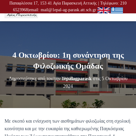
Παπαφλέσσα 17, 153 41 Αγία Παρασκευή Αττικής | Τηλέφωνο: 210
6523968|email: mail@1epal-ag-parask.att.sch.gr
Ε
Ν
Α
Λ
Λ
Α
Γ
4 Οκτωβρίου: 1η συνάντηση της
Ή
Π
Φιλοζωικής Ομάδας
Λ
Ο
Δημοσιεύτηκε από τον/την
1epalagparask
στις
5 Οκτωβρίου
Ή
Γ
2024
Η
Σ
Η
Σ
Με σκοπό και ενίσχυση των αισθημάτων φιλοζωίας στη σχολική
κοινότητα και με την ευκαιρία της καθιερωμένης Παγκόσμιας