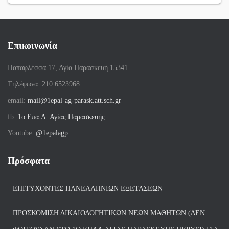
Επικοινωνία
Παπαφλέσσα 17, Αγία Παρασκευή 15341
Tηλέφωνα: 210 6523968
email:
mail@1epal-ag-parask.att.sch.gr
fb:
1ο Επα.Λ. Αγίας Παρασκευής
Youtube:
@1epalagp
Πρόσφατα
ΕΠΙΤΥΧΌΝΤΕΣ ΠΑΝΕΛΛΗΝΊΩΝ ΕΞΕΤΆΣΕΩΝ
ΠΡΟΣΚΌΜΙΣΗ ΔΙΚΑΙΟΛΟΓΗΤΙΚΏΝ ΝΈΩΝ ΜΑΘΗΤΏΝ (ΔΕΝ