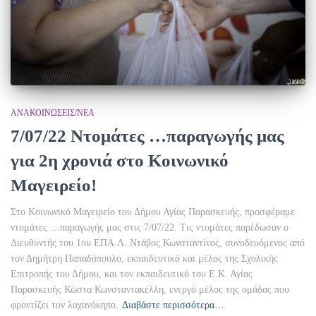
ΑΝΑΚΟΙΝΏΣΕΙΣ/ΝΈΑ
7/07/22 Ντομάτες …παραγωγής μας
για 2η χρονιά στο Κοινωνικό
Μαγειρείο!
Στο Κοινωνικό Μαγειρείο του Δήμου Αγίας Παρασκευής, προσφέραμε
ντομάτες …παραγωγής μας στις 7/07/22. Τις ντομάτες παρέδωσαν ο
Διευθυντής του 1ου ΕΠΑ.Λ. Ντάβος Κωνσταντίνος, συνοδευόμενος από
τον Δημήτρη Παπαδόπουλο, εκπαιδευτικό και μέλος της Σχολικής
Επιτροπής του Δήμου, και τον εκπαιδευτικό του Ε.Κ. Αγίας
Παρασκευής Κώστα Κωνσταντακέλλη, ενεργό μέλος της ομάδας που
φροντίζει τον λαχανόκηπο.
Διαβάστε περισσότερα…