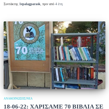
Συντάκτης
1epalagparask
, πριν από
4 έτη
ΑΝΑΚΟΙΝΏΣΕΙΣ/ΝΈΑ
18-06-22: ΧΑΡΙΣΑΜΕ 70 ΒΙΒΛΙΑ ΣΕ