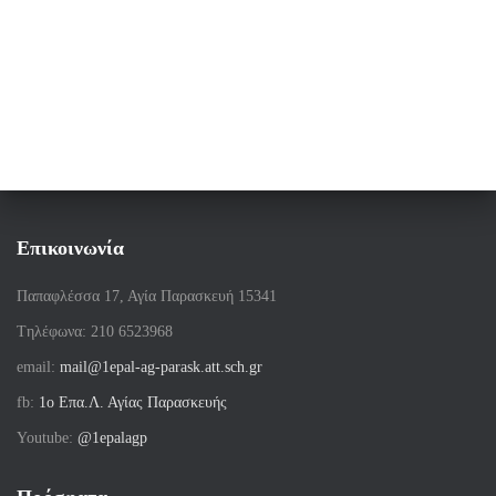
άρθρων
Επικοινωνία
Παπαφλέσσα 17, Αγία Παρασκευή 15341
Tηλέφωνα: 210 6523968
email:
mail@1epal-ag-parask.att.sch.gr
fb:
1ο Επα.Λ. Αγίας Παρασκευής
Youtube:
@1epalagp