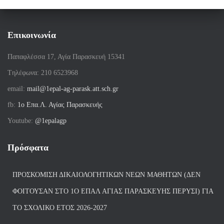
Επικοινωνία
Παπαφλέσσα 17, Αγία Παρασκευή 15341
Tηλέφωνα: 210 6523968
email:
mail@1epal-ag-parask.att.sch.gr
fb:
1ο Επα.Λ. Αγίας Παρασκευής
Youtube:
@1epalagp
Πρόσφατα
ΠΡΟΣΚΌΜΙΣΗ ΔΙΚΑΙΟΛΟΓΗΤΙΚΏΝ ΝΈΩΝ ΜΑΘΗΤΏΝ (ΔΕΝ
ΦΟΙΤΟΎΣΑΝ ΣΤΟ 1Ο ΕΠΑΛ ΑΓΙΑΣ ΠΑΡΑΣΚΕΥΗΣ ΠΈΡΥΣΙ) ΓΙΑ
ΤΟ ΣΧΟΛΙΚΌ ΈΤΟΣ 2026-2027