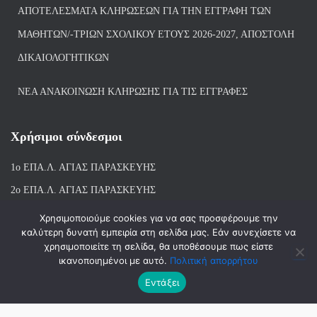
ΑΠΟΤΕΛΈΣΜΑΤΑ ΚΛΗΡΏΣΕΩΝ ΓΙΑ ΤΗΝ ΕΓΓΡΑΦΉ ΤΩΝ
ΜΑΘΗΤΏΝ/-ΤΡΙΏΝ ΣΧΟΛΙΚΟΎ ΈΤΟΥΣ 2026-2027, ΑΠΟΣΤΟΛΉ
ΔΙΚΑΙΟΛΟΓΗΤΙΚΏΝ
ΝΕΑ ΑΝΑΚΟΙΝΩΣΗ ΚΛΗΡΩΣΗΣ ΓΙΑ ΤΙΣ ΕΓΓΡΑΦΕΣ
Χρήσιμοι σύνδεσμοι
1ο ΕΠΑ.Λ. ΑΓΙ
ΑΣ ΠΑΡΑΣΚΕΥΗΣ
2ο ΕΠΑ.Λ. ΑΓΙΑΣ ΠΑΡΑΣΚΕΥΗΣ
1ο Ε.Κ. ΑΓΙΑΣ ΠΑΡΑΣΚΕΥΗΣ
Χρησιμοποιούμε cookies για να σας προσφέρουμε την
καλύτερη δυνατή εμπειρία στη σελίδα μας. Εάν συνεχίσετε να
ΒΙΒΛΙΟΘΗΚΗ 1ου & 2ου ΕΠΑΛ ΑΓΙΑΣ ΠΑΡΑΣΚΕΥΗΣ
χρησιμοποιείτε τη σελίδα, θα υποθέσουμε πως είστε
ικανοποιημένοι με αυτό.
Πολιτική απορρήτου
Εντάξει
Hestia | Αναπτύχθηκε από
ThemeIsle