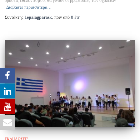
δράσεις εθελοντισμού, θα γίνουν οι βραβεύσεις των σχολείων
Διαβάστε περισσότερα…
Συντάκτης
1epalagparask
, πριν από
8 έτη
ΕΚΔΗΛΩΣΕΙΣ