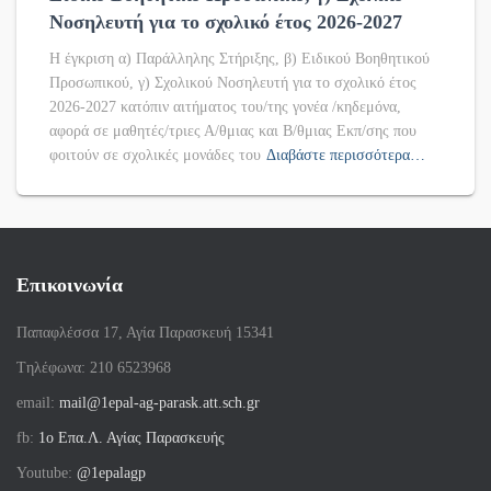
Νοσηλευτή για το σχολικό έτος 2026-2027
Η έγκριση α) Παράλληλης Στήριξης, β) Ειδικού Βοηθητικού
Προσωπικού, γ) Σχολικού Νοσηλευτή για το σχολικό έτος
2026-2027 κατόπιν αιτήματος του/της γονέα /κηδεμόνα,
αφορά σε μαθητές/τριες Α/θμιας και Β/θμιας Εκπ/σης που
φοιτούν σε σχολικές μονάδες του
Διαβάστε περισσότερα…
Επικοινωνία
Παπαφλέσσα 17, Αγία Παρασκευή 15341
Tηλέφωνα: 210 6523968
email:
mail@1epal-ag-parask.att.sch.gr
fb:
1ο Επα.Λ. Αγίας Παρασκευής
Youtube:
@1epalagp