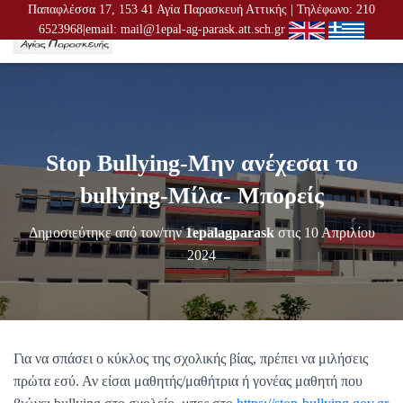
Παπαφλέσσα 17, 153 41 Αγία Παρασκευή Αττικής | Τηλέφωνο: 210
6523968|email: mail@1epal-ag-parask.att.sch.gr
Ε
Ν
Α
Λ
Λ
Α
Γ
Stop Bullying-Μην ανέχεσαι το
Ή
Π
bullying-Μίλα- Μπορείς
Λ
Ο
Δημοσιεύτηκε από τον/την
1epalagparask
στις
10 Απριλίου
Ή
Γ
2024
Η
Σ
Η
Σ
Για να σπάσει ο κύκλος της σχολικής βίας, πρέπει να μιλήσεις
πρώτα εσύ. Αν είσαι μαθητής/μαθήτρια ή γονέας μαθητή που