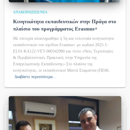
ΑΝΑΚΟΙΝΏΣΕΙΣ/ΝΈΑ
Κινητικότητα εκπαιδευτικών στην Πράγα στο
πλαίσιο του προγράμματος Erasmus+
Με επιτυχία ολοκληρώθηκε η 5η και τελευταία κινητικότητα
εκπαιδευτικών του σχεδίου Erasmus+ με κωδικό 2025-1-
EL01-KA122-VET-000342980 και τίτλο «Νέες Τεχνολογίες
& Περιβαλλοντικές Πρακτικές στην Υπηρεσία της
Επαγγελματικής Εκπαίδευσης».Στο πλαίσιο της
κινητικότητας, οι εκπαιδευτικοί Μαντά Σταματίνα (ΠΕ86,
Διαβάστε περισσότερα…