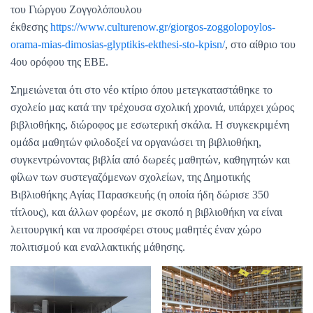
του Γιώργου Ζογγολόπουλου
έκθεσης
https://www.culturenow.gr/giorgos-zoggolopoylos-
orama-mias-dimosias-glyptikis-ekthesi-sto-kpisn/
, στο αίθριο του
4ου ορόφου της ΕΒΕ.
Σημειώνεται ότι στο νέο κτίριο όπου μετεγκαταστάθηκε το
σχολείο μας κατά την τρέχουσα σχολική χρονιά, υπάρχει χώρος
βιβλιοθήκης, διώροφος με εσωτερική σκάλα. Η συγκεκριμένη
ομάδα μαθητών φιλοδοξεί να οργανώσει τη βιβλιοθήκη,
συγκεντρώνοντας βιβλία από δωρεές μαθητών, καθηγητών και
φίλων των συστεγαζόμενων σχολείων, της Δημοτικής
Βιβλιοθήκης Αγίας Παρασκευής (η οποία ήδη δώρισε 350
τίτλους), και άλλων φορέων, με σκοπό η βιβλιοθήκη να είναι
λειτουργική και να προσφέρει στους μαθητές έναν χώρο
πολιτισμού και εναλλακτικής μάθησης.