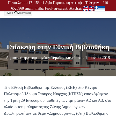
Παπαφλέσσα 17, 153 41 Αγία Παρασκευή Αττικής | Τηλέφωνο: 210
6523968|email: mail@1epal-ag-parask.att.sch.gr
Ε
Ν
Α
Λ
Λ
Α
Γ
Επίσκεψη στην Εθνική Βιβλιοθήκη
Ή
Π
Λ
Δημοσιεύτηκε από τον/την
1epalagparask
στις
1 Ιουνίου 2019
Ο
Ή
Γ
Η
Σ
Η
Την Εθνική Βιβλιοθήκη της Ελλάδος (ΕΒΕ) στο Κέντρο
Σ
Πολιτισμού Ίδρυμα Σταύρος Νιάρχος (ΚΠΙΣΝ) επισκέφθηκαν
την Τρίτη 29 Ιανουαρίου, μαθητές των τμημάτων Α2 και Α3, στο
πλαίσιο του μαθήματος της Ζώνης Δημιουργικών
Δραστηριοτήτων με θέμα «Δημιουργώντας (στη) Βιβλιοθήκη».