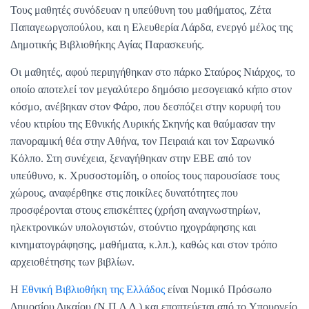
Τους μαθητές συνόδευαν η υπεύθυνη του μαθήματος, Ζέτα
Παπαγεωργοπούλου, και η Ελευθερία Λάρδα, ενεργό μέλος της
Δημοτικής Βιβλιοθήκης Αγίας Παρασκευής.
Οι μαθητές, αφού περιηγήθηκαν στο πάρκο Σταύρος Νιάρχος, το
οποίο αποτελεί τον μεγαλύτερο δημόσιο μεσογειακό κήπο στον
κόσμο, ανέβηκαν στον Φάρο, που δεσπόζει στην κορυφή του
νέου κτιρίου της Εθνικής Λυρικής Σκηνής και θαύμασαν την
πανοραμική θέα στην Αθήνα, τον Πειραιά και τον Σαρωνικό
Κόλπο. Στη συνέχεια, ξεναγήθηκαν στην ΕΒΕ από τον
υπεύθυνο, κ. Χρυσοστομίδη, ο οποίος τους παρουσίασε τους
χώρους, αναφέρθηκε στις ποικίλες δυνατότητες που
προσφέρονται στους επισκέπτες (χρήση αναγνωστηρίων,
ηλεκτρονικών υπολογιστών, στούντιο ηχογράφησης και
κινηματογράφησης, μαθήματα, κ.λπ.), καθώς και στον τρόπο
αρχειοθέτησης των βιβλίων.
Η
Εθνική Βιβλιοθήκη της Ελλάδος
είναι Νομικό Πρόσωπο
Δημοσίου Δικαίου (Ν.Π.Δ.Δ.) και εποπτεύεται από το Υπουργείο