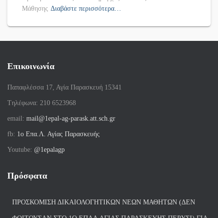
Μάθησης
Διαβάστε περισσότερα…
Επικοινωνία
Παπαφλέσσα 17, Αγία Παρασκευή 15341
Tηλέφωνα: 210 6523968
email:
mail@1epal-ag-parask.att.sch.gr
fb:
1ο Επα.Λ. Αγίας Παρασκευής
Youtube:
@1epalagp
Πρόσφατα
ΠΡΟΣΚΌΜΙΣΗ ΔΙΚΑΙΟΛΟΓΗΤΙΚΏΝ ΝΈΩΝ ΜΑΘΗΤΏΝ (ΔΕΝ