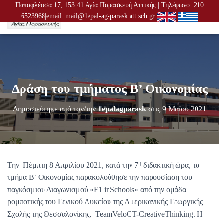
Παπαφλέσσα 17, 153 41 Αγία Παρασκευή Αττικής | Τηλέφωνο: 210
6523968|email: mail@1epal-ag-parask.att.sch.gr
Ε
Ν
Α
Λ
Λ
Α
Γ
Δράση του τμήματος Β’ Οικονομίας
Ή
Π
Λ
Δημοσιεύτηκε από τον/την
1epalagparask
στις
9 Μαΐου 2021
Ο
Ή
Γ
Η
Σ
η
Η
Την Πέμπτη 8 Απριλίου 2021, κατά την 7
διδακτική ώρα, το
Σ
τμήμα Β’ Οικονομίας παρακολούθησε την παρουσίαση του
παγκόσμιου Διαγωνισμού «F1 inSchools» από την ομάδα
ρομποτικής του Γενικού Λυκείου της Αμερικανικής Γεωργικής
Σχολής της Θεσσαλονίκης, TeamVeloCT-CreativeThinking. Η