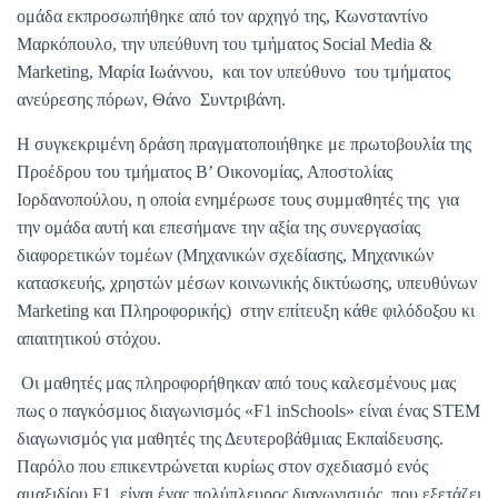
ομάδα εκπροσωπήθηκε από τον αρχηγό της, Κωνσταντίνο
Μαρκόπουλο, την υπεύθυνη του τμήματος Social Media &
Marketing, Μαρία Ιωάννου, και τον υπεύθυνο του τμήματος
ανεύρεσης πόρων, Θάνο Συντριβάνη.
Η συγκεκριμένη δράση πραγματοποιήθηκε με πρωτοβουλία της
Προέδρου του τμήματος Β’ Οικονομίας, Αποστολίας
Ιορδανοπούλου, η οποία ενημέρωσε τους συμμαθητές της για
την ομάδα αυτή και επεσήμανε την αξία της συνεργασίας
διαφορετικών τομέων (Μηχανικών σχεδίασης, Μηχανικών
κατασκευής, χρηστών μέσων κοινωνικής δικτύωσης, υπευθύνων
Marketing και Πληροφορικής) στην επίτευξη κάθε φιλόδοξου κι
απαιτητικού στόχου.
Οι μαθητές μας πληροφορήθηκαν από τους καλεσμένους μας
πως ο παγκόσμιος διαγωνισμός «F1 inSchools» είναι ένας STEM
διαγωνισμός για μαθητές της Δευτεροβάθμιας Εκπαίδευσης.
Παρόλο που επικεντρώνεται κυρίως στον σχεδιασμό ενός
αμαξιδίου F1, είναι ένας πολύπλευρος διαγωνισμός, που εξετάζει