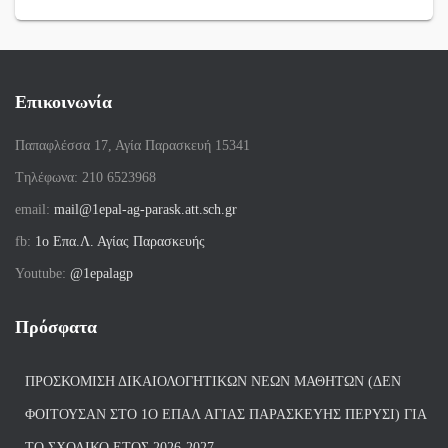
Επικοινωνία
Παπαφλέσσα 17, Αγία Παρασκευή 15341
Tηλέφωνα: 210 6523968
email:
mail@1epal-ag-parask.att.sch.gr
fb:
1ο Επα.Λ. Αγίας Παρασκευής
Youtube:
@1epalagp
Πρόσφατα
ΠΡΟΣΚΌΜΙΣΗ ΔΙΚΑΙΟΛΟΓΗΤΙΚΏΝ ΝΈΩΝ ΜΑΘΗΤΏΝ (ΔΕΝ
ΦΟΙΤΟΎΣΑΝ ΣΤΟ 1Ο ΕΠΑΛ ΑΓΙΑΣ ΠΑΡΑΣΚΕΥΗΣ ΠΈΡΥΣΙ) ΓΙΑ
ΤΟ ΣΧΟΛΙΚΌ ΈΤΟΣ 2026-2027