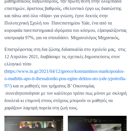
μαθηματικούς διαγωνισμούς, την πρώτη θέση στην ολυμπιάδα
επιστημών, άριστους βαθμούς, εθελοντικό έργο ως διασώστης
και πάνω από όλα «δίψα» για γνώση, έγινε δεκτός στην
Πολυτεχνική Σχολή του Πανεπιστημίου Yale, ένα από τα
κορυφαία πανεπιστημιακά ιδρύματα του κόσμου, εξασφαλίζοντας
υποτροφία 97%, για να σπουδάσει Μηχανολόγος Μηχανικός,
Επιστρέφοντας στη δια ζώσης διδασκαλία στο σχολείο μας, στις
12 Απριλίου 2021, διαβάσαμε τις σχετικές δημοσιεύσεις στον
ελληνικό τύπο
(
https://www.in.gr/2021/04/12/greece/konstantinos-markopoulos-
o-mathitis-apo-ti-thessaloniki-pou-egine-dektos-sto-yale-ypotrofia-
97/
) και οι μαθητές του τμήματος Β’ Οικονομίας
συνειδητοποίησαν με τον καλύτερο τρόπο πως μόνον με σκληρή
δουλειά κι επιμονή στους στόχους μπορούν οι μαθητές να
χαράξουν λαμπρή πορεία στη ζωή τους.