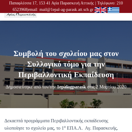
Παπαφλέσσα 17, 153 41 Αγία Παρασκευή Αττικής | Τηλέφωνο: 210
6523968|email: mail@1epal-ag-parask.att.sch.gr
Ε
Ν
Α
Λ
Λ
Α
Γ
Συμβολή του σχολείου μας στον
Ή
Π
Συλλογικό τόμο για την
Λ
Ο
Περιβαλλοντική Εκπαίδευση
Ή
Γ
Δημοσιεύτηκε από τον/την
1epalagparask
στις
2 Μαρτίου 2020
Η
Σ
Η
Σ
Δεκαεπτά προγράμματα Περιβαλλοντικής εκπαίδευσης
ο
υλοποίησε το σχολείο μας, το 1
ΕΠΑ.Λ. Αγ. Παρασκευής,