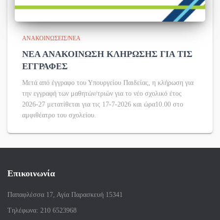
ΑΝΑΚΟΙΝΏΣΕΙΣ/ΝΈΑ
ΝΕΑ ΑΝΑΚΟΙΝΩΣΗ ΚΛΗΡΩΣΗΣ ΓΙΑ ΤΙΣ
ΕΓΓΡΑΦΕΣ
Μετά από έγγραφο του Υπουργείου Παιδείας, η κλήρωση για
την εγγραφή των μαθητών/τριών για το νέο σχολικό έτος
2026-27 μετατίθεται για τις 17-7-2026 και ώρα10.00 στο
αμφιθέατρο του σχολείου.
Επικοινωνία
Παπαφλέσσα 17, Αγία Παρασκευή 15341
Tηλέφωνα: 210 6523968