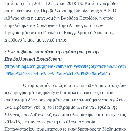
κατά τα σχ. έτη 2011- 12 έως και 2018-19. Κατά την περίοδο
αυτή υπεύθυνη της Περιβαλλοντικής Εκπαίδευσης Δ.Δ.Ε. Β’
Αθήνας είναι η εμπνευσμένη Βαρβάρα Πετρίδου, η οποία
επιμελήθηκε τον Συλλογικό Τόμο Απολογισμού των
Προγραμμάτων στα Γενικά και Επαγγελματικά Λύκεια της
Διεύθυνσής μας, με γενικό τίτλο:
«Ένα ταξίδι με καπετάνιο την αγάπη μας για την
Περιβαλλοντική Εκπαίδευση»
(
https://blogs.sch.gr/grperekvath/archives/category/%ce%b2%ce%
b9%ce%b2%ce%bb%ce%af%ce%b1-%cf%80-%ce%b5
).
Ο τόμος αυτός, εκτός από την παράθεση των στοιχείων
των προγραμμάτων, φιλοξενεί τις καλές πρακτικές και τον
απολογισμό δύο προγραμμάτων που υλοποιήθηκαν στο σχολείο
μας. Πρόκειται για: α) το Πρόγραμμα
«Πέτρινα Γεφύρια της
Ελλάδας και υδάτινοι κόσμοι
», που υλοποιήθηκε κατά το σχ. έτος
2014-15, με συντονίστρια τη Φιλόλογο Ασπασία
Παπαναστασίου, συμμετέχουσες εκπαιδευτικούς τη Μαθηματικό