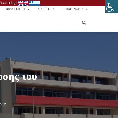
.att.sch.gr
ΒΙΒΛΙΟΘΉΚΗ
ΜΑΘΗΤΕΊΑ
ΕΠΙΚΟΙΝΩΝΊΑ
ρσης του
019