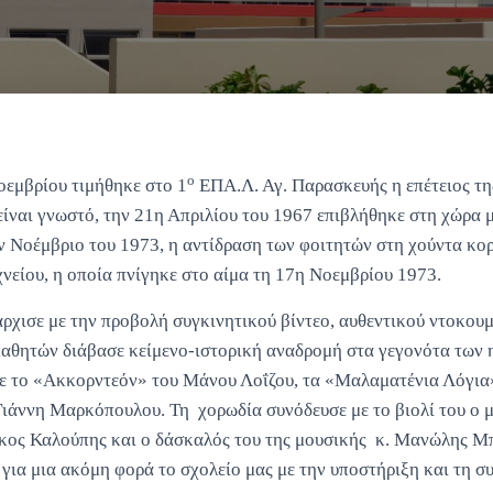
ο
εμβρίου τιμήθηκε στο 1
ΕΠΑ.Λ. Αγ. Παρασκευής η επέτειος τη
ίναι γνωστό, την 21η Απριλίου του 1967 επιβλήθηκε στη χώρα μ
 Νοέμβριο του 1973, η αντίδραση των φοιτητών στη χούντα κο
νείου, η οποία πνίγηκε στο αίμα τη 17η Νοεμβρίου 1973.
χισε με την προβολή συγκινητικού βίντεο, αυθεντικού ντοκουμ
μαθητών διάβασε κείμενο-ιστορική αναδρομή στα γεγονότα των
ε το «Ακκορντεόν» του Μάνου Λοΐζου, τα «Μαλαματένια Λόγια»
Γιάννη Μαρκόπουλου. Τη χορωδία συνόδευσε με το βιολί του ο μ
ος Καλούπης και ο δάσκαλός του της μουσικής κ. Μανώλης Μπ
 για μια ακόμη φορά το σχολείο μας με την υποστήριξη και τη σ