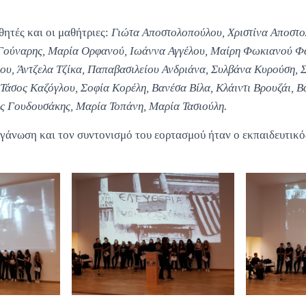
ητές και οι μαθήτριες:
Γιώτα Αποστολοπούλου, Χριστίνα Αποστο
 Γούναρης, Μαρία Ορφανού, Ιωάννα Αγγέλου, Μαίρη Φωκιανού Φα
υ, Άντζελα Τζίκα, Παπαβασιλείου Ανδριάνα, Συλβάνα Κυρούση, 
άσος Καζόγλου, Σοφία Κορέλη, Βανέσα Βίλα, Κλάιντι Βρουζάι, Β
ς Γουδουσάκης, Μαρία Τοπάνη, Μαρία Τασιούλη.
ργάνωση και τον συντονισμό του εορτασμού ήταν ο εκπαιδευτικ