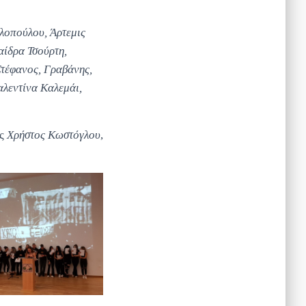
λοπούλου, Άρτεμις
ίδρα Τσούρτη,
Στέφανος, Γραβάνης,
αλεντίνα Καλεμάι,
ός
Χρήστος Κωστόγλου
,