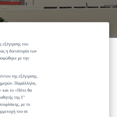
ς εξέγερσης του
ας η δικτατορία των
ρυφώθηκε με την
έντου της εξέγερσης.
 ημερών. Παράλληλα,
 και το «Πότε θα
αθητής της Γ’
ουρλάκης, με το
υμμετοχή του σε