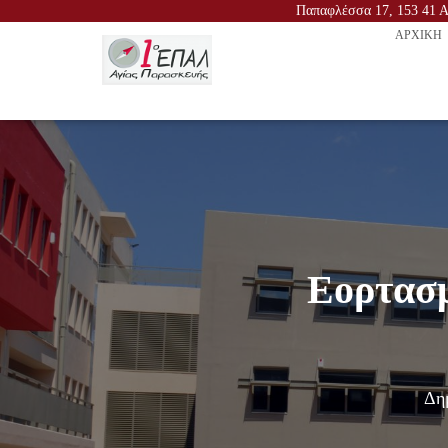
Παπαφλέσσα 17, 153 41 Αγ
ΑΡΧΙΚΉ
Εορτασμ
Δη