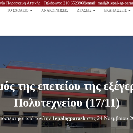
ία Παρασκευή Αττικής | Τηλέφωνο: 210 6523968|email: mail@1epal-ag-parask
TO ΣΧΟΛΕΙΟ
ΑΝΑΚΟΙΝΏΣΕΙΣ
ΔΡΑΣΕΙΣ
ΕΚΔΗΛΩΣΕΙΣ
ός της επετείου της εξέγε
Πολυτεχνείου (17/11)
μοσιεύτηκε από τον/την
1epalagparask
στις
24 Νοεμβρίου 2