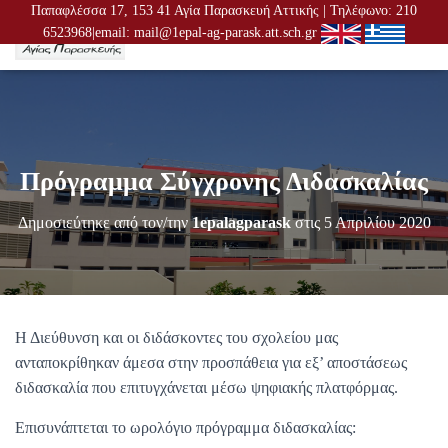
Παπαφλέσσα 17, 153 41 Αγία Παρασκευή Αττικής | Τηλέφωνο: 210
6523968|email: mail@1epal-ag-parask.att.sch.gr
Ε
Ν
Α
Λ
Λ
Α
Γ
Πρόγραμμα Σύγχρονης Διδασκαλίας
Ή
Π
Λ
Δημοσιεύτηκε από τον/την
1epalagparask
στις
5 Απριλίου 2020
Ο
Ή
Γ
Η
Σ
Η
Η Διεύθυνση και οι διδάσκοντες του σχολείου μας
Σ
ανταποκρίθηκαν άμεσα στην προσπάθεια για εξ’ αποστάσεως
διδασκαλία που επιτυγχάνεται μέσω ψηφιακής πλατφόρμας.
Επισυνάπτεται το ωρολόγιο πρόγραμμα διδασκαλίας: