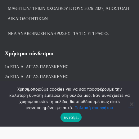
ΜΑΘΗΤΏΝ/-ΤΡΙΏΝ ΣΧΟΛΙΚΟΎ ΈΤΟΥΣ 2026-2027, ΑΠΟΣΤΟΛΉ
ΔΙΚΑΙΟΛΟΓΗΤΙΚΏΝ
ΝΕΑ ΑΝΑΚΟΙΝΩΣΗ ΚΛΗΡΩΣΗΣ ΓΙΑ ΤΙΣ ΕΓΓΡΑΦΕΣ
Χρήσιμοι σύνδεσμοι
1ο ΕΠΑ.Λ. ΑΓΙ
ΑΣ ΠΑΡΑΣΚΕΥΗΣ
2ο ΕΠΑ.Λ. ΑΓΙΑΣ ΠΑΡΑΣΚΕΥΗΣ
1ο Ε.Κ. ΑΓΙΑΣ ΠΑΡΑΣΚΕΥΗΣ
Χρησιμοποιούμε cookies για να σας προσφέρουμε την
καλύτερη δυνατή εμπειρία στη σελίδα μας. Εάν συνεχίσετε να
ΒΙΒΛΙΟΘΗΚΗ 1ου & 2ου ΕΠΑΛ ΑΓΙΑΣ ΠΑΡΑΣΚΕΥΗΣ
χρησιμοποιείτε τη σελίδα, θα υποθέσουμε πως είστε
ικανοποιημένοι με αυτό.
Πολιτική απορρήτου
Εντάξει
Hestia | Αναπτύχθηκε από
ThemeIsle