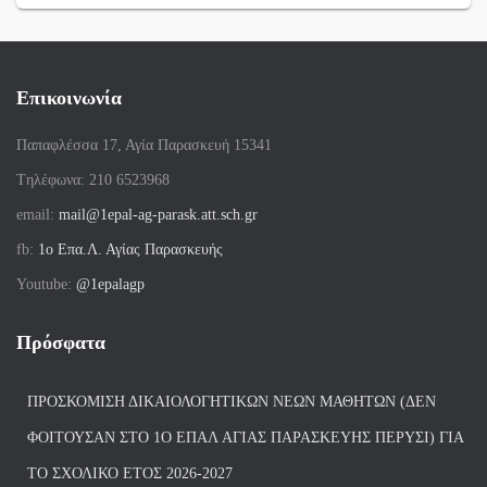
Επικοινωνία
Παπαφλέσσα 17, Αγία Παρασκευή 15341
Tηλέφωνα: 210 6523968
email:
mail@1epal-ag-parask.att.sch.gr
fb:
1ο Επα.Λ. Αγίας Παρασκευής
Youtube:
@1epalagp
Πρόσφατα
ΠΡΟΣΚΌΜΙΣΗ ΔΙΚΑΙΟΛΟΓΗΤΙΚΏΝ ΝΈΩΝ ΜΑΘΗΤΏΝ (ΔΕΝ
ΦΟΙΤΟΎΣΑΝ ΣΤΟ 1Ο ΕΠΑΛ ΑΓΙΑΣ ΠΑΡΑΣΚΕΥΗΣ ΠΈΡΥΣΙ) ΓΙΑ
ΤΟ ΣΧΟΛΙΚΌ ΈΤΟΣ 2026-2027