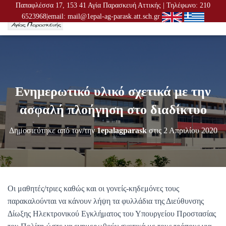
Παπαφλέσσα 17, 153 41 Αγία Παρασκευή Αττικής | Τηλέφωνο: 210
6523968|email: mail@1epal-ag-parask.att.sch.gr
Ε
Ν
Α
Λ
Λ
Α
Γ
Ενημερωτικό υλικό σχετικά με την
Ή
Π
ασφαλή πλοήγηση στο διαδίκτυο
Λ
Ο
Δημοσιεύτηκε από τον/την
1epalagparask
στις
2 Απριλίου 2020
Ή
Γ
Η
Σ
Η
Σ
Οι μαθητές/τριες καθώς και οι γονείς-κηδεμόνες τους
παρακαλούνται να κάνουν λήψη τα φυλλάδια της Διεύθυνσης
Δίωξης Ηλεκτρονικού Εγκλήματος του Υπουργείου Προστασίας