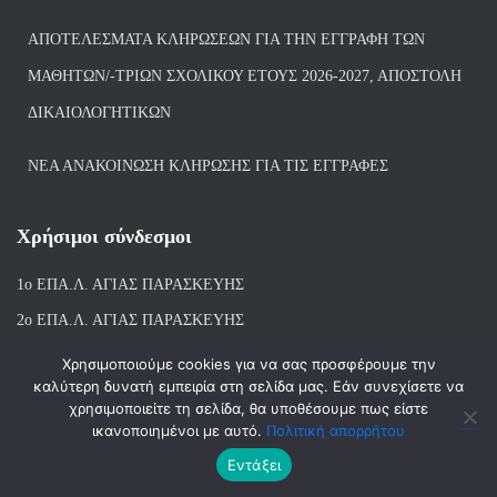
ΑΠΟΤΕΛΈΣΜΑΤΑ ΚΛΗΡΏΣΕΩΝ ΓΙΑ ΤΗΝ ΕΓΓΡΑΦΉ ΤΩΝ
ΜΑΘΗΤΏΝ/-ΤΡΙΏΝ ΣΧΟΛΙΚΟΎ ΈΤΟΥΣ 2026-2027, ΑΠΟΣΤΟΛΉ
ΔΙΚΑΙΟΛΟΓΗΤΙΚΏΝ
ΝΕΑ ΑΝΑΚΟΙΝΩΣΗ ΚΛΗΡΩΣΗΣ ΓΙΑ ΤΙΣ ΕΓΓΡΑΦΕΣ
Χρήσιμοι σύνδεσμοι
1ο ΕΠΑ.Λ. ΑΓΙ
ΑΣ ΠΑΡΑΣΚΕΥΗΣ
2ο ΕΠΑ.Λ. ΑΓΙΑΣ ΠΑΡΑΣΚΕΥΗΣ
1ο Ε.Κ. ΑΓΙΑΣ ΠΑΡΑΣΚΕΥΗΣ
Χρησιμοποιούμε cookies για να σας προσφέρουμε την
καλύτερη δυνατή εμπειρία στη σελίδα μας. Εάν συνεχίσετε να
ΒΙΒΛΙΟΘΗΚΗ 1ου & 2ου ΕΠΑΛ ΑΓΙΑΣ ΠΑΡΑΣΚΕΥΗΣ
χρησιμοποιείτε τη σελίδα, θα υποθέσουμε πως είστε
ικανοποιημένοι με αυτό.
Πολιτική απορρήτου
Εντάξει
Hestia | Αναπτύχθηκε από
ThemeIsle