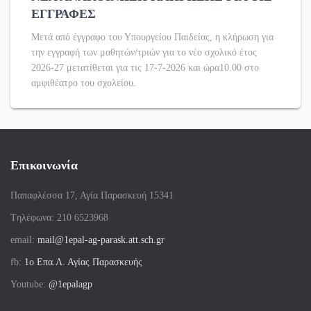
ΕΓΓΡΑΦΕΣ
Μετά από έγγραφο του Υπουργείου Παιδείας, η κλήρωση για
την εγγραφή των μαθητών/τριών για το νέο σχολικό έτος
2026-27 μετατίθεται για τις 17-7-2026 και ώρα10.00 στο
αμφιθέατρο του σχολείου.
Επικοινωνία
Παπαφλέσσα 17, Αγία Παρασκευή 15341
Tηλέφωνα: 210 6523968
email:
mail@1epal-ag-parask.att.sch.gr
fb:
1ο Επα.Λ. Αγίας Παρασκευής
Youtube:
@1epalagp