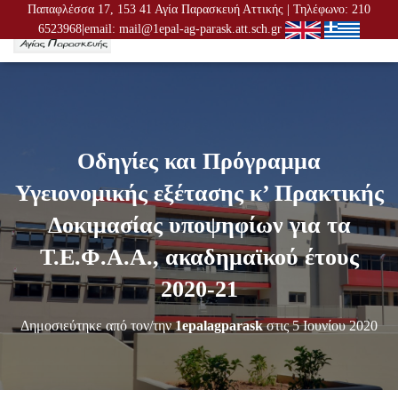
Παπαφλέσσα 17, 153 41 Αγία Παρασκευή Αττικής | Τηλέφωνο: 210
6523968|email: mail@1epal-ag-parask.att.sch.gr
Ε
Ν
Α
Λ
Λ
Α
Γ
Οδηγίες και Πρόγραμμα
Ή
Π
Υγειονομικής εξέτασης κ’ Πρακτικής
Λ
Ο
Δοκιμασίας υποψηφίων για τα
Ή
Γ
Τ.Ε.Φ.Α.Α., ακαδημαϊκού έτους
Η
Σ
2020-21
Η
Σ
Δημοσιεύτηκε από τον/την
1epalagparask
στις
5 Ιουνίου 2020